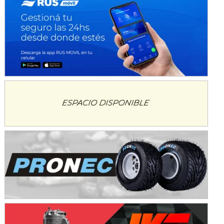
KDO - F6
Ciudad de Trenque Lauquen (Asfalto)
Trenque Lauquen (Buenos Aires)
ENTRERRIANO - F6 (POSTERGADA)
Parque de la Velocidad (Asfalto)
Villaguay (Entre Ríos)
VICTORIENSE - F7
El Cerro (Tierra)
Victoria (Entre Ríos)
PATAGONICO - F6
Moto Club Reginense (Tierra)
Gral. E. Godoy (Río Negro)
CSK - F7
Juventud Unida (Tierra)
Humboldt (Santa Fe)
NORESTE SANTAFESINO - F6
Ciudad de Avellaneda (Asfalto)
Avellaneda (Santa Fe)