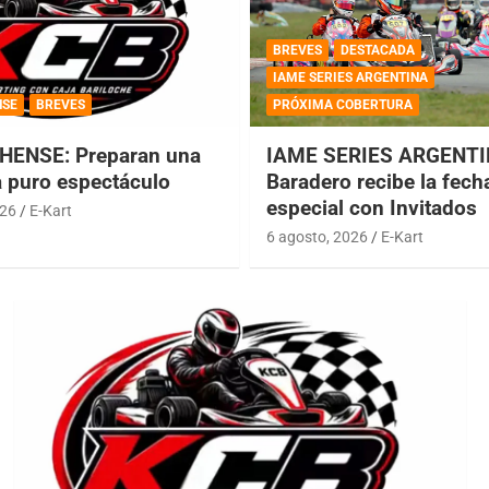
BREVES
DESTACADA
IAME SERIES ARGENTINA
NSE
BREVES
PRÓXIMA COBERTURA
HENSE: Preparan una
IAME SERIES ARGENTI
a puro espectáculo
Baradero recibe la fech
especial con Invitados
026
E-Kart
6 agosto, 2026
E-Kart