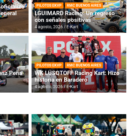
oficializó
PILOTOS EKVP
RMC BUENOS AIRES
General
LGUIMARD Racing: Un regreso
con señales positivas
4 agosto, 2026
E-Kart
RMC BUENOS AIRES
BR
ES: Cerró una jornada
I
PILOTOS EKVP
RMC BUENOS AIRES
adero
f
nz Peña
WK LÜSQTOFF Racing Kart: Hizo
historia en Baradero
6 a
4 agosto, 2026
E-Kart