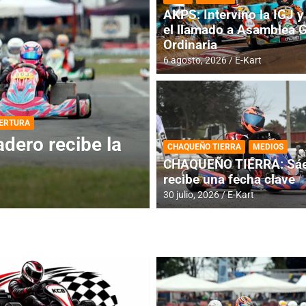
AKPS: Intervino la IGJ y 
el llamado a Asamblea 
Ordinaria
6 agosto, 2026
E-Kart
DESTACADA
INFORME CENTRAL
ios para la
RMC BUENOS AIR
CHAQUEÑO TIERRA
MEDIOS
histórica en Bar
CHAQUEÑO TIERRA: Sáe
recibe una fecha clave
4 agosto, 2026
E-Kart
30 julio, 2026
E-Kart