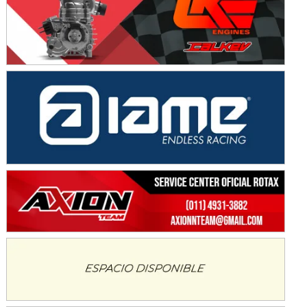
SUR SANTAFESINO - F4
José Samuel Sánchez (Tierra)
Rufino (Santa Fe)
TUCUMANO - F5
Juan Navarro (Asfalto)
El Timbó (Tucumán)