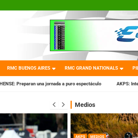
RMC BUENOS AIRES
RMC GRAND NATIONALS
PI
a a puro espectáculo
AKPS: Intervino la IGJ y oficializó e
Medios
AKPS
MEDIOS