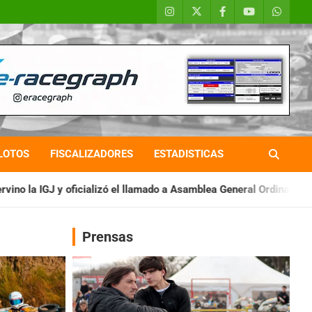
LOTOS
FISCALIZADORES
ESTADISTICAS
l llamado a Asamblea General Ordinaria
IAME SERIES ARGENTIN
Prensas