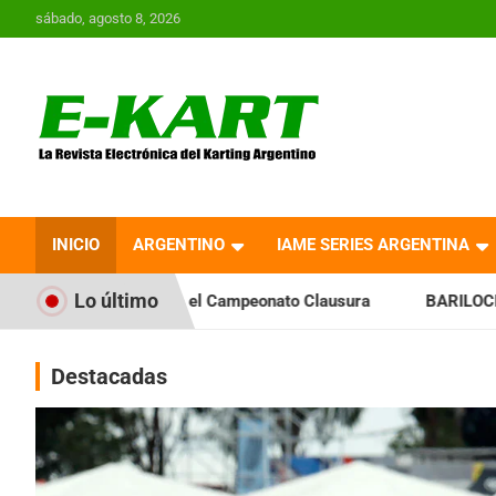
Saltar
sábado, agosto 8, 2026
al
contenido
E-Kart.com.ar | La
Revista Electrónica del
INICIO
ARGENTINO
IAME SERIES ARGENTINA
Karting en Argentina
Lo último
el Campeonato Clausura
BARILOCHENSE: Preparan una jornad
Destacadas