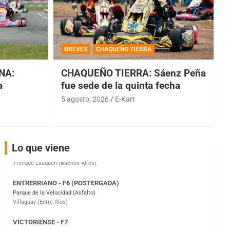
COBERTURA ESPECIAL DE E-KART.COM.AR
08/09-AGO
BREVES
CHAQUEÑO TIERRA
IAME SERIES ARGENTINA 6
Ramiro Tot (Asfalto)
NA:
CHAQUEÑO TIERRA: Sáenz Peña
Baradero (Buenos Aires)
a
fue sede de la quinta fecha
KDO - F6
5 agosto, 2026
E-Kart
Ciudad de Trenque Lauquen (Asfalto)
Trenque Lauquen (Buenos Aires)
ENTRERRIANO - F6 (POSTERGADA)
Parque de la Velocidad (Asfalto)
Lo que viene
Villaguay (Entre Ríos)
VICTORIENSE - F7
El Cerro (Tierra)
Victoria (Entre Ríos)
PATAGONICO - F6
Moto Club Reginense (Tierra)