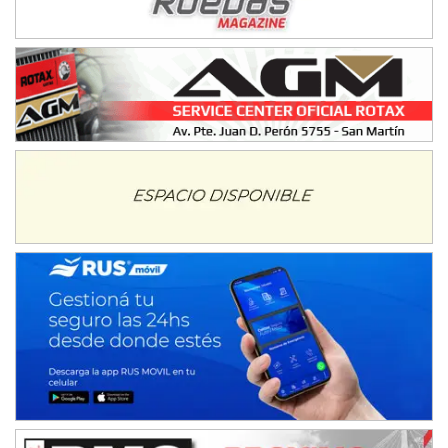
IAME SERIES ARGENTINA 6
Ramiro Tot (Asfalto)
Baradero (Buenos Aires)
KDO - F6
Ciudad de Trenque Lauquen (Asfalto)
Trenque Lauquen (Buenos Aires)
ENTRERRIANO - F6 (POSTERGADA)
Parque de la Velocidad (Asfalto)
Villaguay (Entre Ríos)
VICTORIENSE - F7
El Cerro (Tierra)
Victoria (Entre Ríos)
PATAGONICO - F6
Moto Club Reginense (Tierra)
Gral. E. Godoy (Río Negro)
CSK - F7
Juventud Unida (Tierra)
Humboldt (Santa Fe)