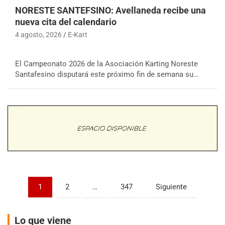
NORESTE SANTEFSINO: Avellaneda recibe una
nueva cita del calendario
4 agosto, 2026
E-Kart
El Campeonato 2026 de la Asociación Karting Noreste
COBERTURA ESPECIAL DE E-KART.COM.AR
Santafesino disputará este próximo fin de semana su…
08/09-AGO
IAME SERIES ARGENTINA 6
Ramiro Tot (Asfalto)
Baradero (Buenos Aires)
KDO - F6
Ciudad de Trenque Lauquen (Asfalto)
Trenque Lauquen (Buenos Aires)
ENTRERRIANO - F6 (POSTERGADA)
Parque de la Velocidad (Asfalto)
Paginación
1
2
…
347
Siguiente
Villaguay (Entre Ríos)
de
VICTORIENSE - F7
entradas
El Cerro (Tierra)
Lo que viene
Victoria (Entre Ríos)