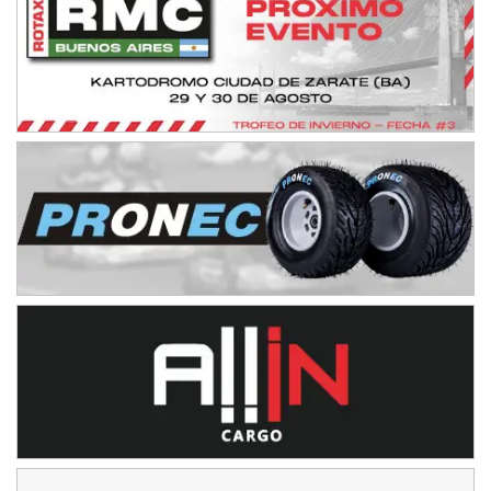
NORESTE SANTAFESINO - F6
Ciudad de Avellaneda (Asfalto)
Avellaneda (Santa Fe)
SUR SANTAFESINO - F4
José Samuel Sánchez (Tierra)
Rufino (Santa Fe)
TUCUMANO - F5
Juan Navarro (Asfalto)
El Timbó (Tucumán)