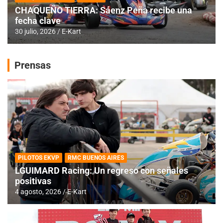
CHAQUEÑO TIERRA: Sáenz Peña recibe una
fecha clave
30 julio, 2026
E-Kart
Prensas
PILOTOS EKVP
RMC BUENOS AIRES
LGUIMARD Racing: Un regreso con señales
positivas
4 agosto, 2026
E-Kart