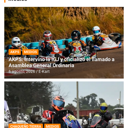
AKPS
MEDIOS
AKPS: Intervino la IGJ y oficializó el llamado a
Asamblea General Ordinaria
6 agosto, 2026
E-Kart
CHAQUEÑO TIERRA
MEDIOS