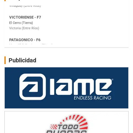
PATAGONICO - F6
Moto Club Reginense (Tierra)
Gral. E. Godoy (Río Negro)
CSK - F7
Juventud Unida (Tierra)
Humboldt (Santa Fe)
NORESTE SANTAFESINO - F6
Publicidad
Ciudad de Avellaneda (Asfalto)
Avellaneda (Santa Fe)
SUR SANTAFESINO - F4
José Samuel Sánchez (Tierra)
Rufino (Santa Fe)
TUCUMANO - F5
Juan Navarro (Asfalto)
El Timbó (Tucumán)
COBERTURA ESPECIAL DE E-KART.COM.AR
08/09-AGO