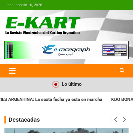
Saltar
lunes, agosto 10, 2026
al
contenido
E-Kart.com.ar | La Revista
Electrónica del Karting en
Argentina
Lo último
ya está en marcha
KDO BONAERENSE: Con la vara bien alta, i
Destacadas