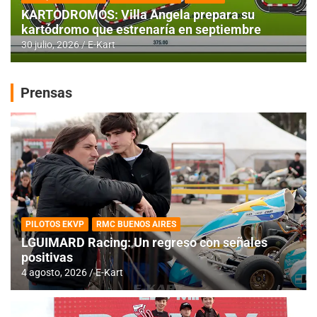
KARTODROMOS: Villa Angela prepara su
kartódromo que estrenaría en septiembre
30 julio, 2026
E-Kart
Prensas
PILOTOS EKVP
RMC BUENOS AIRES
LGUIMARD Racing: Un regreso con señales
positivas
4 agosto, 2026
E-Kart