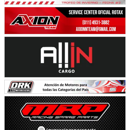
KDO - F6
Ciudad de Trenque Lauquen (Asfalto)
Trenque Lauquen (Buenos Aires)
ENTRERRIANO - F6 (POSTERGADA)
Parque de la Velocidad (Asfalto)
Villaguay (Entre Ríos)
VICTORIENSE - F7
El Cerro (Tierra)
Victoria (Entre Ríos)
PATAGONICO - F6
Moto Club Reginense (Tierra)
Gral. E. Godoy (Río Negro)
CSK - F7
Juventud Unida (Tierra)
Humboldt (Santa Fe)
NORESTE SANTAFESINO - F6
Ciudad de Avellaneda (Asfalto)
Avellaneda (Santa Fe)