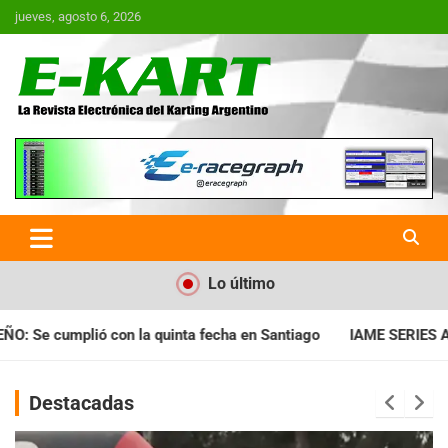
Saltar
jueves, agosto 6, 2026
al
contenido
E-Kart.com.ar | La Revista
Electrónica del Karting en
Argentina
Lo último
antiago
IAME SERIES ARGENTINA: Horarios para la fecha con I
Destacadas