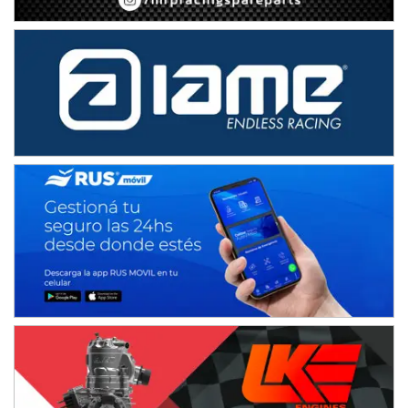
SUR SANTAFESINO - F4
José Samuel Sánchez (Tierra)
Rufino (Santa Fe)
TUCUMANO - F5
Juan Navarro (Asfalto)
El Timbó (Tucumán)