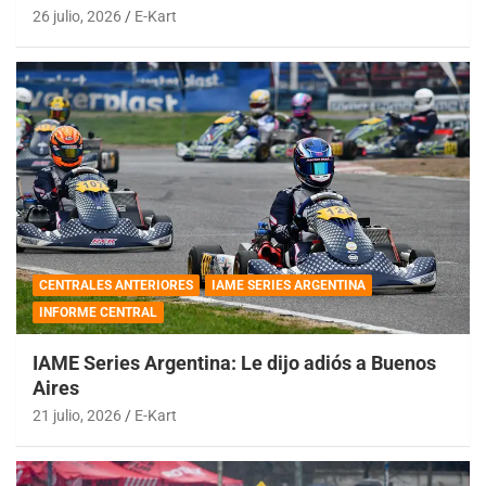
26 julio, 2026
E-Kart
CENTRALES ANTERIORES
IAME SERIES ARGENTINA
INFORME CENTRAL
IAME Series Argentina: Le dijo adiós a Buenos
Aires
21 julio, 2026
E-Kart