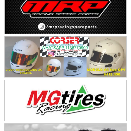
08/09-AGO
IAME SERIES ARGENTINA 6
Ramiro Tot (Asfalto)
Baradero (Buenos Aires)
KDO - F6
Ciudad de Trenque Lauquen (Asfalto)
Trenque Lauquen (Buenos Aires)
ENTRERRIANO - F6 (POSTERGADA)
Parque de la Velocidad (Asfalto)
Villaguay (Entre Ríos)
VICTORIENSE - F7
El Cerro (Tierra)
Victoria (Entre Ríos)
PATAGONICO - F6
Moto Club Reginense (Tierra)
Gral. E. Godoy (Río Negro)
CSK - F7
Juventud Unida (Tierra)