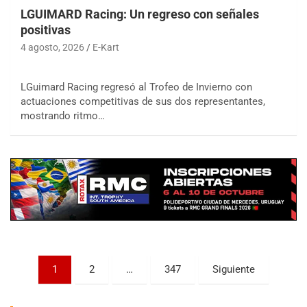
LGUIMARD Racing: Un regreso con señales
positivas
4 agosto, 2026
E-Kart
LGuimard Racing regresó al Trofeo de Invierno con
actuaciones competitivas de sus dos representantes,
COBERTURA ESPECIAL DE E-KART.COM.AR
mostrando ritmo…
08/09-AGO
IAME SERIES ARGENTINA 6
Ramiro Tot (Asfalto)
Baradero (Buenos Aires)
KDO - F6
Ciudad de Trenque Lauquen (Asfalto)
Trenque Lauquen (Buenos Aires)
ENTRERRIANO - F6 (POSTERGADA)
Parque de la Velocidad (Asfalto)
Paginación
1
2
…
347
Siguiente
Villaguay (Entre Ríos)
de
VICTORIENSE - F7