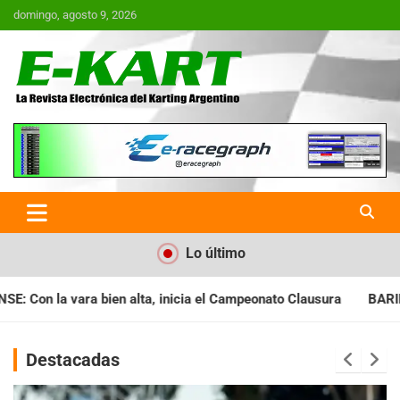
Saltar
domingo, agosto 9, 2026
al
contenido
E-Kart.com.ar | La Revista
Electrónica del Karting en
Argentina
Lo último
a el Campeonato Clausura
BARILOCHENSE: Preparan una jornada
Destacadas