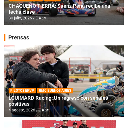
CHAQUEÑO TIERRA: Sáenz Peña recibe una
fecha clave
30 julio, 2026
E-Kart
Prensas
PILOTOS EKVP
RMC BUENOS AIRES
LGUIMARD Racing: Un regreso con señales
positivas
4 agosto, 2026
E-Kart