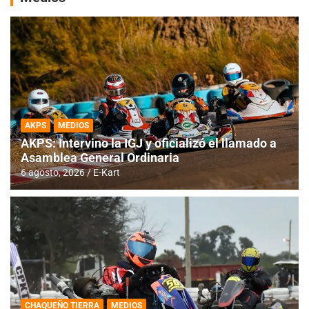
AKPS
MEDIOS
AKPS: Intervino la IGJ y oficializó el llamado a
Asamblea General Ordinaria
6 agosto, 2026
E-Kart
CHAQUEÑO TIERRA
MEDIOS