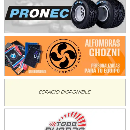
Humboldt (Santa Fe)
NORESTE SANTAFESINO - F6
Ciudad de Avellaneda (Asfalto)
Avellaneda (Santa Fe)
SUR SANTAFESINO - F4
José Samuel Sánchez (Tierra)
Rufino (Santa Fe)
TUCUMANO - F5
Juan Navarro (Asfalto)
El Timbó (Tucumán)