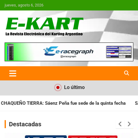
Saltar
jueves, agosto 6, 2026
al
contenido
E-Kart.com.ar | La Revista
Electrónica del Karting en
Argentina
Lo último
 de la quinta fecha
SANTIAGUEÑO: Se cumplió con la quinta 
Destacadas