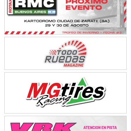
KDO - F6
Ciudad de Trenque Lauquen (Asfalto)
Trenque Lauquen (Buenos Aires)
ENTRERRIANO - F6 (POSTERGADA)
Parque de la Velocidad (Asfalto)
Villaguay (Entre Ríos)
VICTORIENSE - F7
El Cerro (Tierra)
Victoria (Entre Ríos)
PATAGONICO - F6
Moto Club Reginense (Tierra)
Gral. E. Godoy (Río Negro)
CSK - F7
Juventud Unida (Tierra)
Humboldt (Santa Fe)
NORESTE SANTAFESINO - F6
Ciudad de Avellaneda (Asfalto)
Avellaneda (Santa Fe)