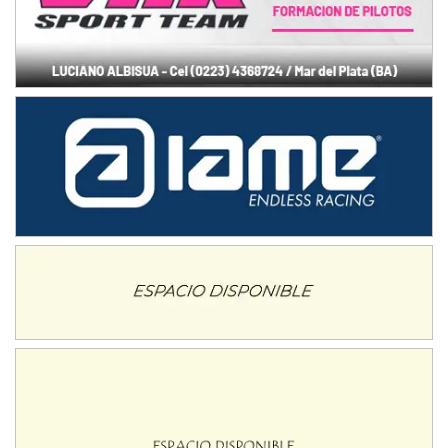
SUR SANTAFESINO - F4
José Samuel Sánchez (Tierra)
Rufino (Santa Fe)
TUCUMANO - F5
Juan Navarro (Asfalto)
El Timbó (Tucumán)