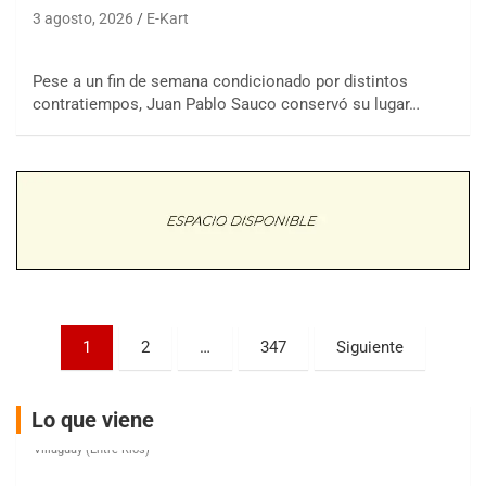
3 agosto, 2026
E-Kart
COBERTURA ESPECIAL DE E-KART.COM.AR
08/09-AGO
Pese a un fin de semana condicionado por distintos
contratiempos, Juan Pablo Sauco conservó su lugar…
IAME SERIES ARGENTINA 6
Ramiro Tot (Asfalto)
Baradero (Buenos Aires)
KDO - F6
Ciudad de Trenque Lauquen (Asfalto)
Trenque Lauquen (Buenos Aires)
ENTRERRIANO - F6 (POSTERGADA)
Parque de la Velocidad (Asfalto)
Villaguay (Entre Ríos)
Paginación
1
2
…
347
Siguiente
VICTORIENSE - F7
de
El Cerro (Tierra)
entradas
Victoria (Entre Ríos)
Lo que viene
PATAGONICO - F6
Moto Club Reginense (Tierra)