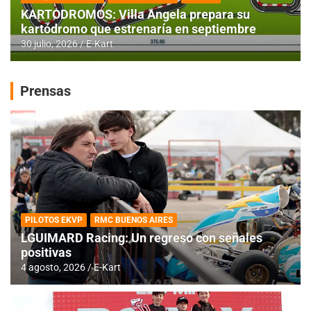
KARTODROMOS: Villa Angela prepara su
kartódromo que estrenaría en septiembre
30 julio, 2026
E-Kart
Prensas
PILOTOS EKVP
RMC BUENOS AIRES
LGUIMARD Racing: Un regreso con señales
positivas
4 agosto, 2026
E-Kart