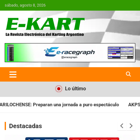
Saltar
sábado, agosto 8, 2026
al
contenido
E-Kart.com.ar | La Revista
Electrónica del Karting en
Argentina
Lo último
rnada a puro espectáculo
AKPS: Intervino la IGJ y oficializó 
Destacadas