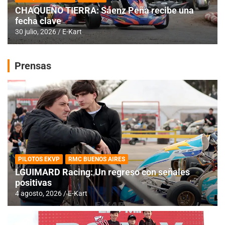
CHAQUEÑO TIERRA: Sáenz Peña recibe una
fecha clave
30 julio, 2026
E-Kart
Prensas
PILOTOS EKVP
RMC BUENOS AIRES
LGUIMARD Racing: Un regreso con señales
positivas
4 agosto, 2026
E-Kart