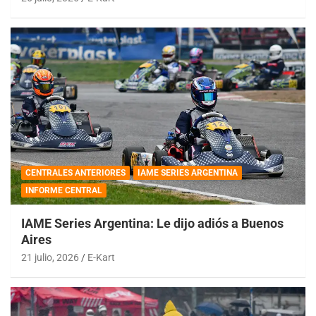
CENTRALES ANTERIORES
IAME SERIES ARGENTINA
INFORME CENTRAL
IAME Series Argentina: Le dijo adiós a Buenos
Aires
21 julio, 2026
E-Kart