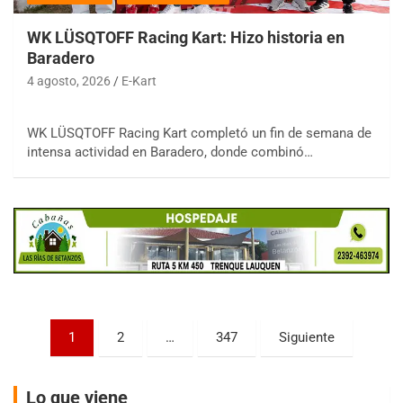
WK LÜSQTOFF Racing Kart: Hizo historia en
Baradero
4 agosto, 2026
E-Kart
COBERTURA ESPECIAL DE E-KART.COM.AR
WK LÜSQTOFF Racing Kart completó un fin de semana de
08/09-AGO
intensa actividad en Baradero, donde combinó…
IAME SERIES ARGENTINA 6
Ramiro Tot (Asfalto)
Baradero (Buenos Aires)
KDO - F6
Ciudad de Trenque Lauquen (Asfalto)
Trenque Lauquen (Buenos Aires)
ENTRERRIANO - F6 (POSTERGADA)
Paginación
Parque de la Velocidad (Asfalto)
1
2
…
347
Siguiente
Villaguay (Entre Ríos)
de
VICTORIENSE - F7
entradas
Lo que viene
El Cerro (Tierra)