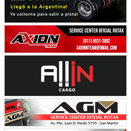
Humboldt (Santa Fe)
NORESTE SANTAFESINO - F6
Ciudad de Avellaneda (Asfalto)
Avellaneda (Santa Fe)
SUR SANTAFESINO - F4
José Samuel Sánchez (Tierra)
Rufino (Santa Fe)
TUCUMANO - F5
Juan Navarro (Asfalto)
El Timbó (Tucumán)