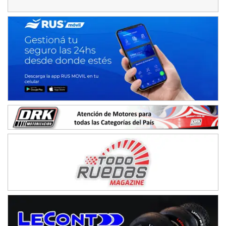
IAME SERIES ARGENTINA 6
Ramiro Tot (Asfalto)
Baradero (Buenos Aires)
KDO - F6
Ciudad de Trenque Lauquen (Asfalto)
Trenque Lauquen (Buenos Aires)
ENTRERRIANO - F6 (POSTERGADA)
Parque de la Velocidad (Asfalto)
Villaguay (Entre Ríos)
VICTORIENSE - F7
El Cerro (Tierra)
Victoria (Entre Ríos)
PATAGONICO - F6
Moto Club Reginense (Tierra)
Gral. E. Godoy (Río Negro)
CSK - F7
Juventud Unida (Tierra)