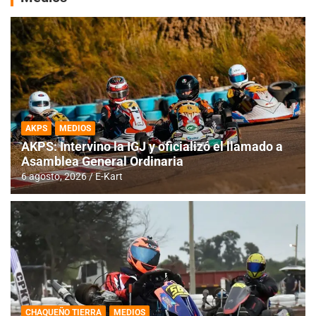
AKPS
MEDIOS
AKPS: Intervino la IGJ y oficializó el llamado a
Asamblea General Ordinaria
6 agosto, 2026
E-Kart
CHAQUEÑO TIERRA
MEDIOS