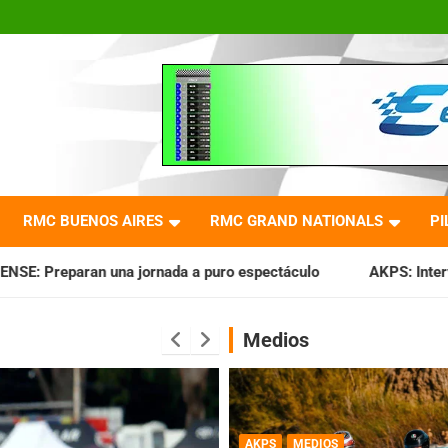
RMC BUENOS AIRES
RMC GRAND NATIONALS
PI
da a puro espectáculo
AKPS: Intervino la IGJ y oficializó e
Medios
AKPS
MEDIOS