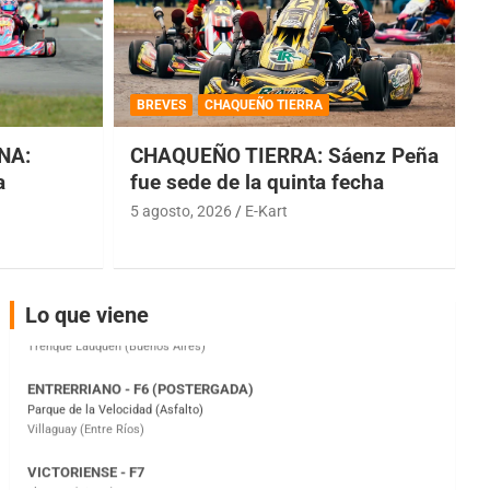
COBERTURA ESPECIAL DE E-KART.COM.AR
08/09-AGO
BREVES
CHAQUEÑO TIERRA
IAME SERIES ARGENTINA 6
Ramiro Tot (Asfalto)
NA:
CHAQUEÑO TIERRA: Sáenz Peña
Baradero (Buenos Aires)
a
fue sede de la quinta fecha
KDO - F6
5 agosto, 2026
E-Kart
Ciudad de Trenque Lauquen (Asfalto)
Trenque Lauquen (Buenos Aires)
ENTRERRIANO - F6 (POSTERGADA)
Lo que viene
Parque de la Velocidad (Asfalto)
Villaguay (Entre Ríos)
VICTORIENSE - F7
El Cerro (Tierra)
Victoria (Entre Ríos)
PATAGONICO - F6
Moto Club Reginense (Tierra)