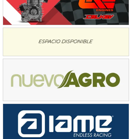
KDO - F6
Ciudad de Trenque Lauquen (Asfalto)
Trenque Lauquen (Buenos Aires)
ENTRERRIANO - F6 (POSTERGADA)
Parque de la Velocidad (Asfalto)
Villaguay (Entre Ríos)
VICTORIENSE - F7
El Cerro (Tierra)
Victoria (Entre Ríos)
PATAGONICO - F6
Moto Club Reginense (Tierra)
Gral. E. Godoy (Río Negro)
CSK - F7
Juventud Unida (Tierra)
Humboldt (Santa Fe)
NORESTE SANTAFESINO - F6
Ciudad de Avellaneda (Asfalto)