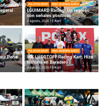
oficializó
PILOTOS EKVP
RMC BUENOS AIRES
General
LGUIMARD Racing: Un regreso
con señales positivas
4 agosto, 2026
E-Kart
RMC BUENOS AIRES
BR
ES: Cerró una jornada
I
PILOTOS EKVP
RMC BUENOS AIRES
adero
f
nz Peña
WK LÜSQTOFF Racing Kart: Hizo
historia en Baradero
6 a
4 agosto, 2026
E-Kart