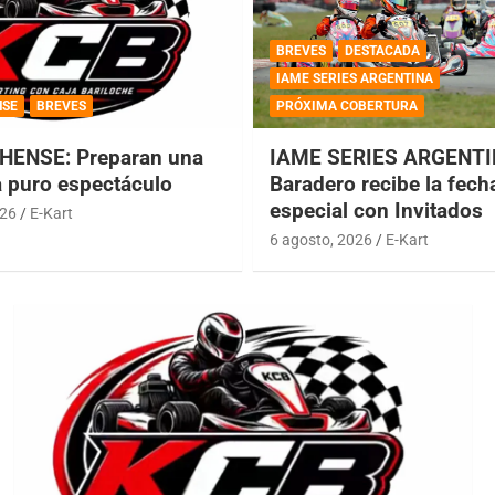
BREVES
DESTACADA
IAME SERIES ARGENTINA
NSE
BREVES
PRÓXIMA COBERTURA
HENSE: Preparan una
IAME SERIES ARGENTI
a puro espectáculo
Baradero recibe la fech
especial con Invitados
026
E-Kart
6 agosto, 2026
E-Kart