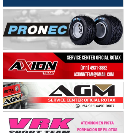
Avellaneda (Santa Fe)
SUR SANTAFESINO - F4
José Samuel Sánchez (Tierra)
Rufino (Santa Fe)
TUCUMANO - F5
Juan Navarro (Asfalto)
El Timbó (Tucumán)