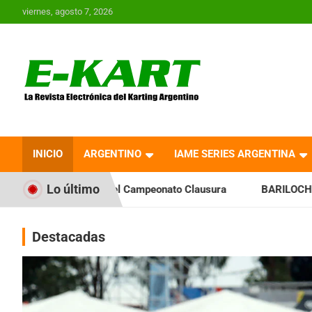
Saltar
viernes, agosto 7, 2026
al
contenido
E-Kart.com.ar | La
Revista Electrónica del
INICIO
ARGENTINO
IAME SERIES ARGENTINA
Karting en Argentina
Lo último
el Campeonato Clausura
BARILOCHENSE: Preparan una jorna
Destacadas