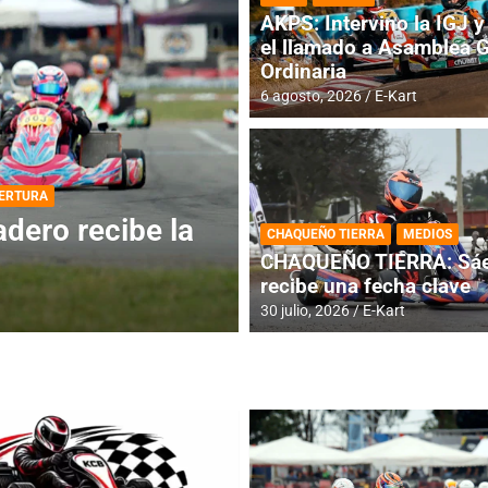
AKPS: Intervino la IGJ y 
el llamado a Asamblea 
Ordinaria
6 agosto, 2026
E-Kart
DESTACADA
INFORME CENTRAL
ios para la
RMC BUENOS AIR
CHAQUEÑO TIERRA
MEDIOS
histórica en Bar
CHAQUEÑO TIERRA: Sáe
recibe una fecha clave
4 agosto, 2026
E-Kart
30 julio, 2026
E-Kart