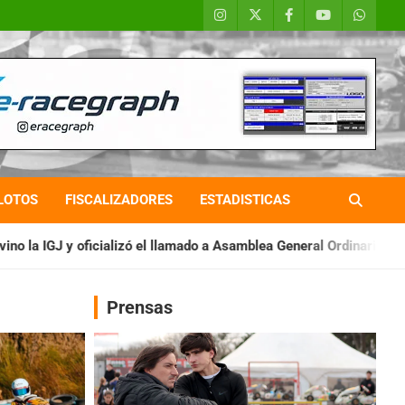
LOTOS
FISCALIZADORES
ESTADISTICAS
l llamado a Asamblea General Ordinaria
IAME SERIES ARGENTIN
Prensas