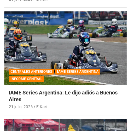
CENTRALES ANTERIORES
IAME SERIES ARGENTINA
INFORME CENTRAL
IAME Series Argentina: Le dijo adiós a Buenos
Aires
21 julio, 2026
E-Kart