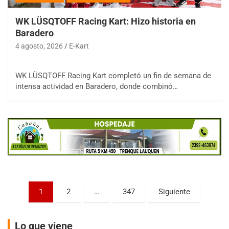
WK LÜSQTOFF Racing Kart: Hizo historia en
Baradero
4 agosto, 2026
E-Kart
COBERTURA ESPECIAL DE E-KART.COM.AR
WK LÜSQTOFF Racing Kart completó un fin de semana de
08/09-AGO
intensa actividad en Baradero, donde combinó…
IAME SERIES ARGENTINA 6
Ramiro Tot (Asfalto)
Baradero (Buenos Aires)
KDO - F6
Ciudad de Trenque Lauquen (Asfalto)
Trenque Lauquen (Buenos Aires)
ENTRERRIANO - F6 (POSTERGADA)
Parque de la Velocidad (Asfalto)
Paginación
1
2
…
347
Siguiente
Villaguay (Entre Ríos)
de
VICTORIENSE - F7
entradas
El Cerro (Tierra)
Lo que viene