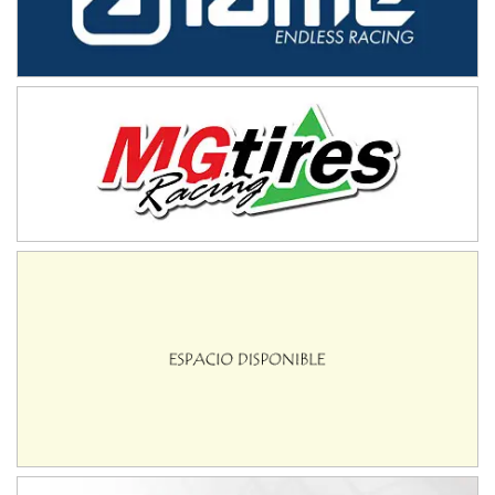
IAME SERIES ARGENTINA 6
Ramiro Tot (Asfalto)
Baradero (Buenos Aires)
KDO - F6
Ciudad de Trenque Lauquen (Asfalto)
Trenque Lauquen (Buenos Aires)
ENTRERRIANO - F6 (POSTERGADA)
Parque de la Velocidad (Asfalto)
Villaguay (Entre Ríos)
VICTORIENSE - F7
El Cerro (Tierra)
Victoria (Entre Ríos)
PATAGONICO - F6
Moto Club Reginense (Tierra)
Gral. E. Godoy (Río Negro)
CSK - F7
Juventud Unida (Tierra)