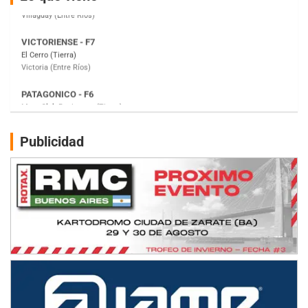
Victoria (Entre Ríos)
PATAGONICO - F6
Moto Club Reginense (Tierra)
Gral. E. Godoy (Río Negro)
CSK - F7
Juventud Unida (Tierra)
Humboldt (Santa Fe)
NORESTE SANTAFESINO - F6
Publicidad
Ciudad de Avellaneda (Asfalto)
Avellaneda (Santa Fe)
SUR SANTAFESINO - F4
José Samuel Sánchez (Tierra)
Rufino (Santa Fe)
TUCUMANO - F5
Juan Navarro (Asfalto)
El Timbó (Tucumán)
COBERTURA ESPECIAL DE E-KART.COM.AR
08/09-AGO