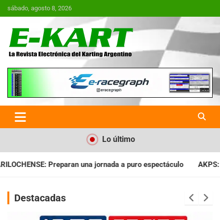
Saltar
sábado, agosto 8, 2026
al
contenido
E-Kart.com.ar | La Revista
Electrónica del Karting en
Argentina
Lo último
ada a puro espectáculo
AKPS: Intervino la IGJ y oficializó el
Destacadas