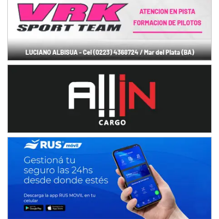
Humboldt (Santa Fe)
NORESTE SANTAFESINO - F6
Ciudad de Avellaneda (Asfalto)
Avellaneda (Santa Fe)
SUR SANTAFESINO - F4
José Samuel Sánchez (Tierra)
Rufino (Santa Fe)
TUCUMANO - F5
Juan Navarro (Asfalto)
El Timbó (Tucumán)