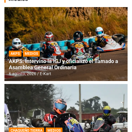
AKPS
MEDIOS
AKPS: Intervino la IGJ y oficializó el llamado a
Asamblea General Ordinaria
6 agosto, 2026
E-Kart
CHAQUEÑO TIERRA
MEDIOS