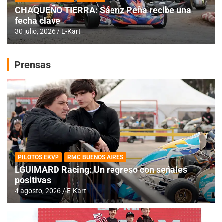
CHAQUEÑO TIERRA: Sáenz Peña recibe una
fecha clave
30 julio, 2026
E-Kart
Prensas
PILOTOS EKVP
RMC BUENOS AIRES
LGUIMARD Racing: Un regreso con señales
positivas
4 agosto, 2026
E-Kart