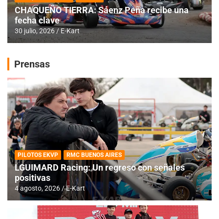
CHAQUEÑO TIERRA: Sáenz Peña recibe una
fecha clave
30 julio, 2026
E-Kart
Prensas
PILOTOS EKVP
RMC BUENOS AIRES
LGUIMARD Racing: Un regreso con señales
positivas
4 agosto, 2026
E-Kart