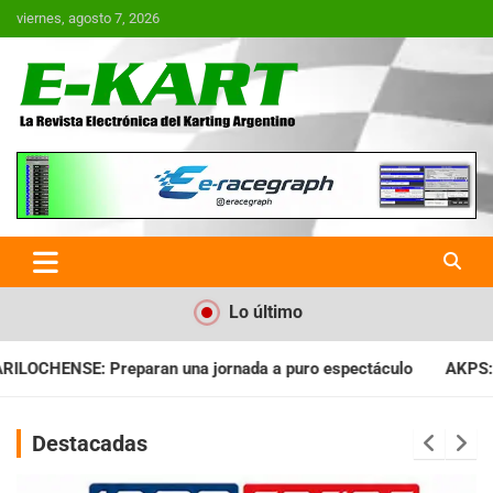
Saltar
viernes, agosto 7, 2026
al
contenido
E-Kart.com.ar | La Revista
Electrónica del Karting en
Argentina
Lo último
nada a puro espectáculo
AKPS: Intervino la IGJ y oficializó e
Destacadas