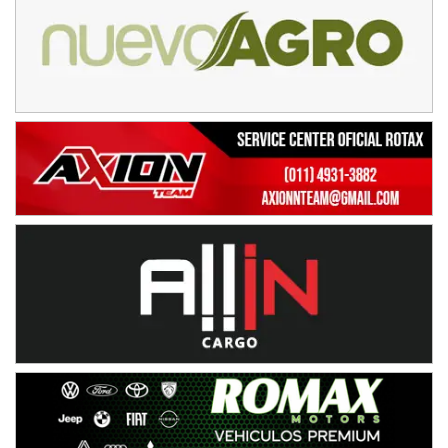
NORESTE SANTAFESINO - F6
Ciudad de Avellaneda (Asfalto)
Avellaneda (Santa Fe)
SUR SANTAFESINO - F4
José Samuel Sánchez (Tierra)
Rufino (Santa Fe)
TUCUMANO - F5
Juan Navarro (Asfalto)
El Timbó (Tucumán)