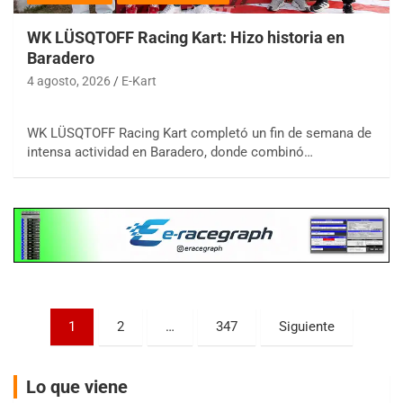
WK LÜSQTOFF Racing Kart: Hizo historia en
Baradero
4 agosto, 2026
E-Kart
COBERTURA ESPECIAL DE E-KART.COM.AR
08/09-AGO
WK LÜSQTOFF Racing Kart completó un fin de semana de
intensa actividad en Baradero, donde combinó…
IAME SERIES ARGENTINA 6
Ramiro Tot (Asfalto)
Baradero (Buenos Aires)
KDO - F6
Ciudad de Trenque Lauquen (Asfalto)
Trenque Lauquen (Buenos Aires)
ENTRERRIANO - F6 (POSTERGADA)
Paginación
Parque de la Velocidad (Asfalto)
1
2
…
347
Siguiente
Villaguay (Entre Ríos)
de
VICTORIENSE - F7
entradas
Lo que viene
El Cerro (Tierra)
Victoria (Entre Ríos)