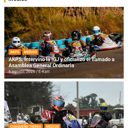
AKPS
MEDIOS
AKPS: Intervino la IGJ y oficializó el llamado a
Asamblea General Ordinaria
6 agosto, 2026
E-Kart
CHAQUEÑO TIERRA
MEDIOS