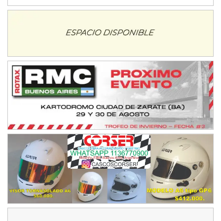
IAME SERIES ARGENTINA 6
Ramiro Tot (Asfalto)
Baradero (Buenos Aires)
KDO - F6
Ciudad de Trenque Lauquen (Asfalto)
Trenque Lauquen (Buenos Aires)
ENTRERRIANO - F6 (POSTERGADA)
Parque de la Velocidad (Asfalto)
Villaguay (Entre Ríos)
VICTORIENSE - F7
El Cerro (Tierra)
Victoria (Entre Ríos)
PATAGONICO - F6
Moto Club Reginense (Tierra)
Gral. E. Godoy (Río Negro)
CSK - F7
Juventud Unida (Tierra)
Humboldt (Santa Fe)