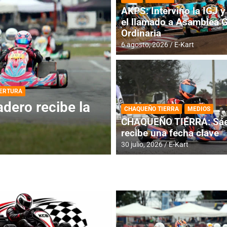
AKPS: Intervino la IGJ y 
el llamado a Asamblea 
Ordinaria
6 agosto, 2026
E-Kart
DESTACADA
INFORME CENTRAL
ios para la
RMC BUENOS AIR
CHAQUEÑO TIERRA
MEDIOS
histórica en Bar
CHAQUEÑO TIERRA: Sáe
recibe una fecha clave
4 agosto, 2026
E-Kart
30 julio, 2026
E-Kart