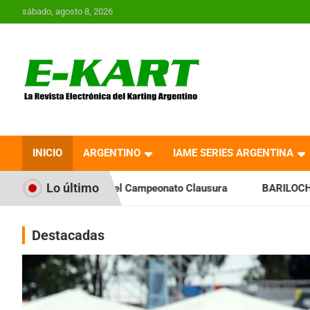
Saltar
sábado, agosto 8, 2026
al
contenido
E-Kart.com.ar | La
Revista Electrónica del
INICIO
ARGENTINO
IAME SERIES ARGENTINA
Karting en Argentina
Lo último
 el Campeonato Clausura
BARILOCHENSE: Preparan una jorn
Destacadas