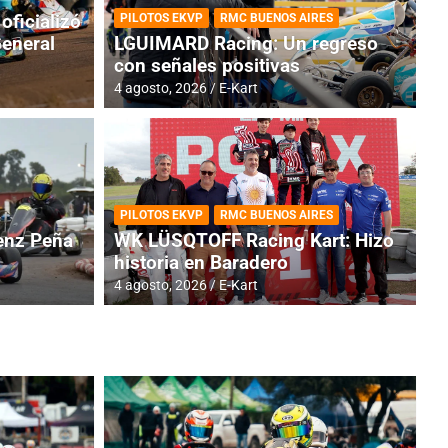
oficializó
PILOTOS EKVP
RMC BUENOS AIRES
General
LGUIMARD Racing: Un regreso
con señales positivas
4 agosto, 2026
E-Kart
RMC BUENOS AIRES
BR
ES: Cerró una jornada
I
PILOTOS EKVP
RMC BUENOS AIRES
adero
f
nz Peña
WK LÜSQTOFF Racing Kart: Hizo
historia en Baradero
6 a
4 agosto, 2026
E-Kart