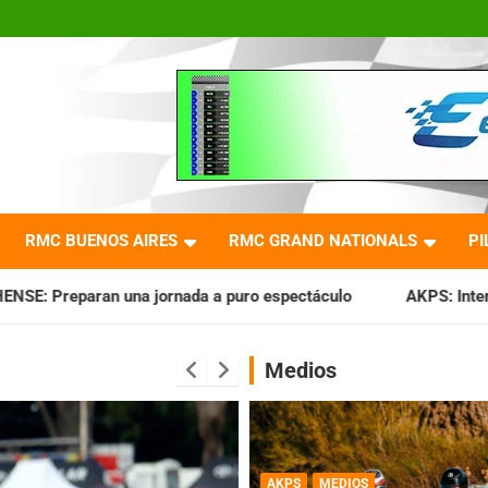
RMC BUENOS AIRES
RMC GRAND NATIONALS
PI
ada a puro espectáculo
AKPS: Intervino la IGJ y oficializó
Medios
AKPS
MEDIOS