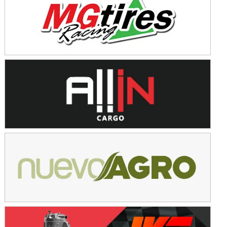
KDO - F6
Ciudad de Trenque Lauquen (Asfalto)
Trenque Lauquen (Buenos Aires)
ENTRERRIANO - F6 (POSTERGADA)
Parque de la Velocidad (Asfalto)
Villaguay (Entre Ríos)
VICTORIENSE - F7
El Cerro (Tierra)
Victoria (Entre Ríos)
PATAGONICO - F6
Moto Club Reginense (Tierra)
Gral. E. Godoy (Río Negro)
CSK - F7
Juventud Unida (Tierra)
Humboldt (Santa Fe)
NORESTE SANTAFESINO - F6
Ciudad de Avellaneda (Asfalto)