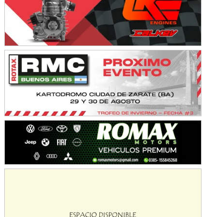
Avellaneda (Santa Fe)
SUR SANTAFESINO - F4
José Samuel Sánchez (Tierra)
Rufino (Santa Fe)
TUCUMANO - F5
Juan Navarro (Asfalto)
El Timbó (Tucumán)