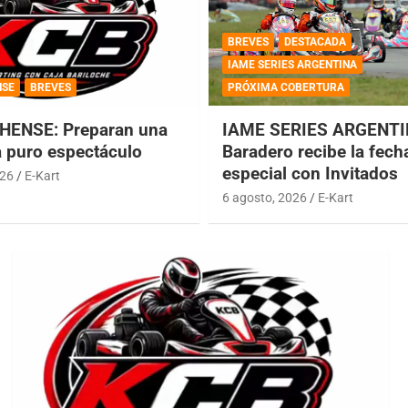
BREVES
DESTACADA
IAME SERIES ARGENTINA
NSE
BREVES
PRÓXIMA COBERTURA
HENSE: Preparan una
IAME SERIES ARGENTI
a puro espectáculo
Baradero recibe la fech
especial con Invitados
026
E-Kart
6 agosto, 2026
E-Kart