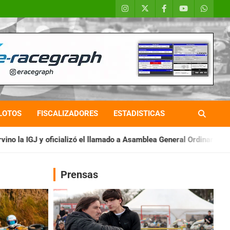
LOTOS
FISCALIZADORES
ESTADISTICAS
 el llamado a Asamblea General Ordinaria
IAME SERIES ARGENTI
Prensas