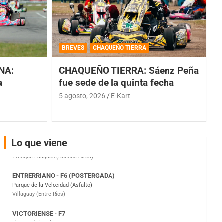
COBERTURA ESPECIAL DE E-KART.COM.AR
08/09-AGO
BREVES
CHAQUEÑO TIERRA
IAME SERIES ARGENTINA 6
Ramiro Tot (Asfalto)
NA:
CHAQUEÑO TIERRA: Sáenz Peña
Baradero (Buenos Aires)
a
fue sede de la quinta fecha
KDO - F6
5 agosto, 2026
E-Kart
Ciudad de Trenque Lauquen (Asfalto)
Trenque Lauquen (Buenos Aires)
ENTRERRIANO - F6 (POSTERGADA)
Lo que viene
Parque de la Velocidad (Asfalto)
Villaguay (Entre Ríos)
VICTORIENSE - F7
El Cerro (Tierra)
Victoria (Entre Ríos)
PATAGONICO - F6
Moto Club Reginense (Tierra)