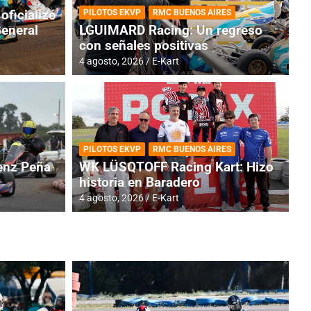
oficializó
PILOTOS EKVP
RMC BUENOS AIRES
General
LGUIMARD Racing: Un regreso
con señales positivas
4 agosto, 2026
E-Kart
RMC BUENOS AIRES
BR
ES: Cerró una jornada
I
PILOTOS EKVP
RMC BUENOS AIRES
adero
f
nz Peña
WK LÜSQTOFF Racing Kart: Hizo
historia en Baradero
6 a
4 agosto, 2026
E-Kart