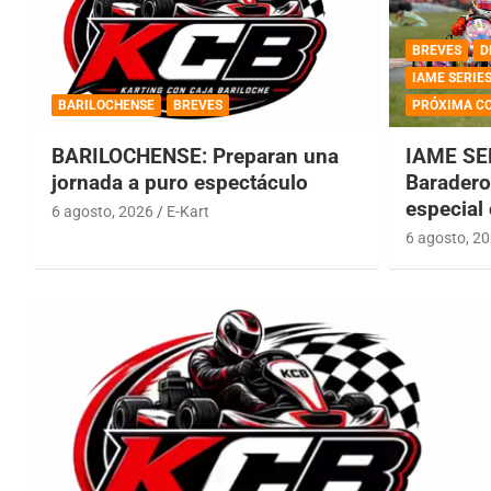
BREVES
D
IAME SERIE
BARILOCHENSE
BREVES
PRÓXIMA C
BARILOCHENSE: Preparan una
IAME SE
jornada a puro espectáculo
Baradero 
especial
6 agosto, 2026
E-Kart
6 agosto, 2