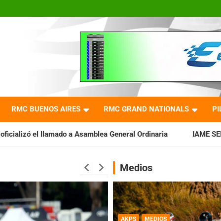
RMC BUENOS AIRES
RMC GRAND NATIONALS
PI
 Asamblea General Ordinaria
IAME SERIES ARGENTINA: Baradero
Medios
AKPS
MEDIOS