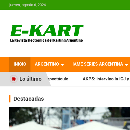
Saltar
jueves, agosto 6, 2026
al
contenido
E-Kart.com.ar | La
Revista Electrónica del
INICIO
ARGENTINO
IAME SERIES ARGENTINA
Karting en Argentina
Lo último
spectáculo
AKPS: Intervino la IGJ y oficializó el llamado a
Destacadas