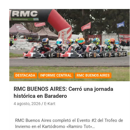
DESTACADA
INFORME CENTRAL
RMC BUENOS AIRES
RMC BUENOS AIRES: Cerró una jornada
histórica en Baradero
4 agosto, 2026
E-Kart
RMC Buenos Aires completó el Evento #2 del Trofeo de
Invierno en el Kartódromo «Ramiro Tot»…