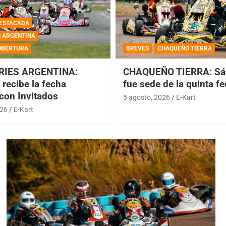
ESTACADA
S ARGENTINA
OBERTURA
BREVES
CHAQUEÑO TIERRA
RIES ARGENTINA:
CHAQUEÑO TIERRA: Sá
recibe la fecha
fue sede de la quinta f
 con Invitados
5 agosto, 2026
E-Kart
026
E-Kart