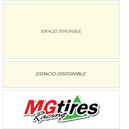
Avellaneda (Santa Fe)
SUR SANTAFESINO - F4
José Samuel Sánchez (Tierra)
Rufino (Santa Fe)
TUCUMANO - F5
Juan Navarro (Asfalto)
El Timbó (Tucumán)