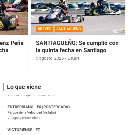
COBERTURA ESPECIAL DE E-KART.COM.AR
08/09-AGO
BREVES
SANTIAGUEÑO
IAME SERIES ARGENTINA 6
Ramiro Tot (Asfalto)
enz Peña
SANTIAGUEÑO: Se cumplió con
Baradero (Buenos Aires)
echa
la quinta fecha en Santiago
KDO - F6
5 agosto, 2026
E-Kart
Ciudad de Trenque Lauquen (Asfalto)
Trenque Lauquen (Buenos Aires)
ENTRERRIANO - F6 (POSTERGADA)
Lo que viene
Parque de la Velocidad (Asfalto)
Villaguay (Entre Ríos)
VICTORIENSE - F7
El Cerro (Tierra)
Victoria (Entre Ríos)
PATAGONICO - F6
Moto Club Reginense (Tierra)