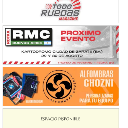
KDO - F6
Ciudad de Trenque Lauquen (Asfalto)
Trenque Lauquen (Buenos Aires)
ENTRERRIANO - F6 (POSTERGADA)
Parque de la Velocidad (Asfalto)
Villaguay (Entre Ríos)
VICTORIENSE - F7
El Cerro (Tierra)
Victoria (Entre Ríos)
PATAGONICO - F6
Moto Club Reginense (Tierra)
Gral. E. Godoy (Río Negro)
CSK - F7
Juventud Unida (Tierra)
Humboldt (Santa Fe)
NORESTE SANTAFESINO - F6
Ciudad de Avellaneda (Asfalto)