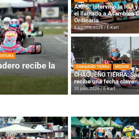
AKPS: Intervino la IGJ y 
el llamado a Asamblea 
Ordinaria
6 agosto, 2026
E-Kart
DESTACADA
INFORME CENTRAL
ios para la
RMC BUENOS AIR
CHAQUEÑO TIERRA
MEDIOS
histórica en Bar
CHAQUEÑO TIERRA: Sáe
recibe una fecha clave
4 agosto, 2026
E-Kart
30 julio, 2026
E-Kart