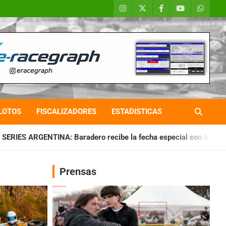
LOTOS
FISCALIZADORES
ESTADISTICAS
dero recibe la fecha especial con Invitados
CHAQUEÑO TIE
Prensas