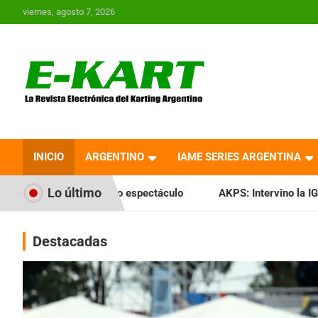
Saltar
viernes, agosto 7, 2026
al
contenido
E-Kart.com.ar | La
Revista Electrónica del
INICIO
ARGENTINO
IAME SERIES ARGENTINA
Karting en Argentina
Lo último
ro espectáculo
AKPS: Intervino la IGJ y oficializó el llama
Destacadas