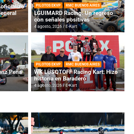
oficializó
PILOTOS EKVP
RMC BUENOS AIRES
General
LGUIMARD Racing: Un regreso
con señales positivas
4 agosto, 2026
E-Kart
RMC BUENOS AIRES
BR
ES: Cerró una jornada
I
PILOTOS EKVP
RMC BUENOS AIRES
adero
f
nz Peña
WK LÜSQTOFF Racing Kart: Hizo
historia en Baradero
6 a
4 agosto, 2026
E-Kart