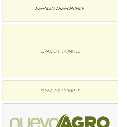
Avellaneda (Santa Fe)
SUR SANTAFESINO - F4
José Samuel Sánchez (Tierra)
Rufino (Santa Fe)
TUCUMANO - F5
Juan Navarro (Asfalto)
El Timbó (Tucumán)