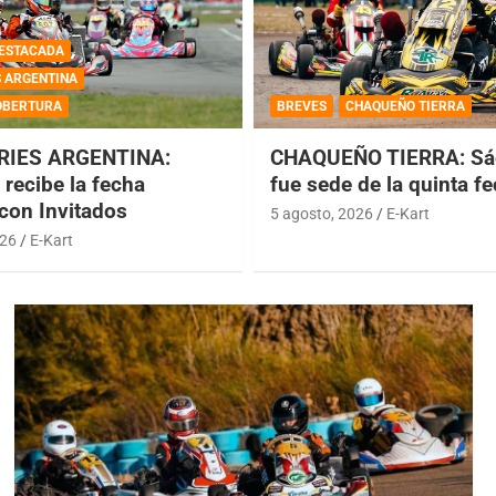
ESTACADA
S ARGENTINA
OBERTURA
BREVES
CHAQUEÑO TIERRA
RIES ARGENTINA:
CHAQUEÑO TIERRA: Sá
recibe la fecha
fue sede de la quinta f
 con Invitados
5 agosto, 2026
E-Kart
026
E-Kart