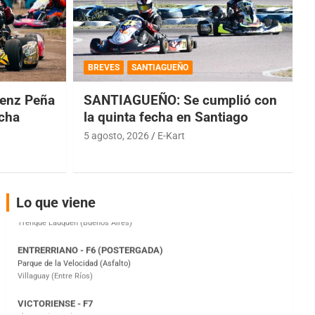
COBERTURA ESPECIAL DE E-KART.COM.AR
08/09-AGO
BREVES
SANTIAGUEÑO
IAME SERIES ARGENTINA 6
enz Peña
SANTIAGUEÑO: Se cumplió con
Ramiro Tot (Asfalto)
Baradero (Buenos Aires)
echa
la quinta fecha en Santiago
5 agosto, 2026
E-Kart
KDO - F6
Ciudad de Trenque Lauquen (Asfalto)
Trenque Lauquen (Buenos Aires)
ENTRERRIANO - F6 (POSTERGADA)
Lo que viene
Parque de la Velocidad (Asfalto)
Villaguay (Entre Ríos)
VICTORIENSE - F7
El Cerro (Tierra)
Victoria (Entre Ríos)
PATAGONICO - F6
Moto Club Reginense (Tierra)