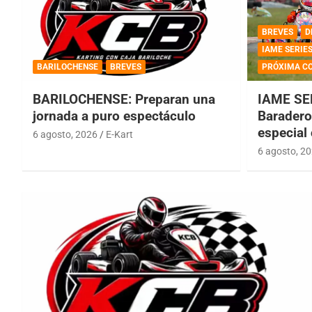
BREVES
D
IAME SERIE
BARILOCHENSE
BREVES
PRÓXIMA C
BARILOCHENSE: Preparan una
IAME SE
jornada a puro espectáculo
Baradero 
especial
6 agosto, 2026
E-Kart
6 agosto, 2