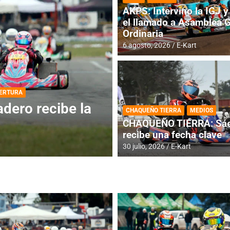
AKPS: Intervino la IGJ y 
el llamado a Asamblea 
Ordinaria
6 agosto, 2026
E-Kart
DESTACADA
INFORME CENTRAL
ios para la
RMC BUENOS AIR
CHAQUEÑO TIERRA
MEDIOS
histórica en Bar
CHAQUEÑO TIERRA: Sáe
recibe una fecha clave
4 agosto, 2026
E-Kart
30 julio, 2026
E-Kart