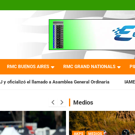
RMC BUENOS AIRES
RMC GRAND NATIONALS
PI
do a Asamblea General Ordinaria
IAME SERIES ARGENTINA: Bara
Medios
AKPS
MEDIOS