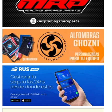
KDO - F6
Ciudad de Trenque Lauquen (Asfalto)
Trenque Lauquen (Buenos Aires)
ENTRERRIANO - F6 (POSTERGADA)
Parque de la Velocidad (Asfalto)
Villaguay (Entre Ríos)
VICTORIENSE - F7
El Cerro (Tierra)
Victoria (Entre Ríos)
PATAGONICO - F6
Moto Club Reginense (Tierra)
Gral. E. Godoy (Río Negro)
CSK - F7
Juventud Unida (Tierra)
Humboldt (Santa Fe)
NORESTE SANTAFESINO - F6
Ciudad de Avellaneda (Asfalto)