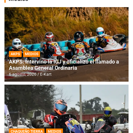
AKPS
MEDIOS
AKPS: Intervino la IGJ y oficializó el llamado a
Asamblea General Ordinaria
6 agosto, 2026
E-Kart
CHAQUEÑO TIERRA
MEDIOS