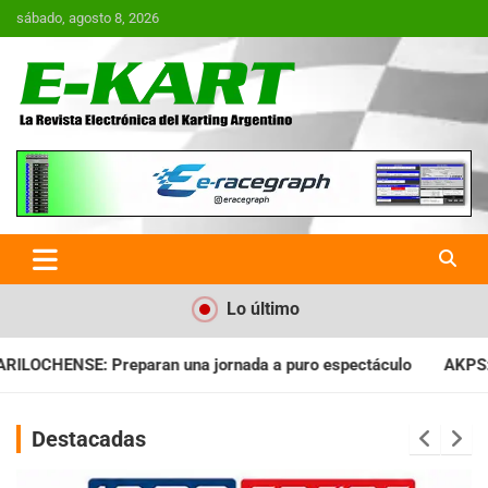
Saltar
sábado, agosto 8, 2026
al
contenido
E-Kart.com.ar | La Revista
Electrónica del Karting en
Argentina
Lo último
nada a puro espectáculo
AKPS: Intervino la IGJ y oficializó e
Destacadas