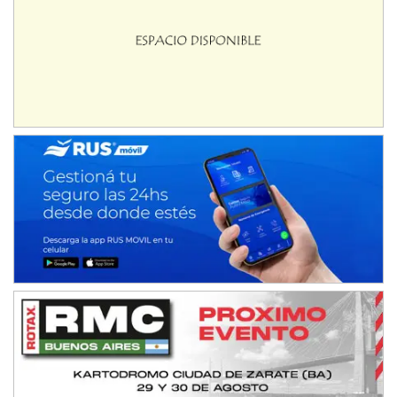
08/09-AGO
IAME SERIES ARGENTINA 6
Ramiro Tot (Asfalto)
Baradero (Buenos Aires)
KDO - F6
Ciudad de Trenque Lauquen (Asfalto)
Trenque Lauquen (Buenos Aires)
ENTRERRIANO - F6 (POSTERGADA)
Parque de la Velocidad (Asfalto)
Villaguay (Entre Ríos)
VICTORIENSE - F7
El Cerro (Tierra)
Victoria (Entre Ríos)
PATAGONICO - F6
Moto Club Reginense (Tierra)
Gral. E. Godoy (Río Negro)
CSK - F7
Juventud Unida (Tierra)