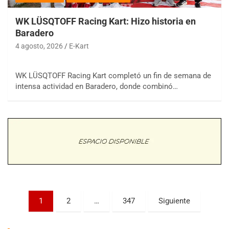
WK LÜSQTOFF Racing Kart: Hizo historia en
Baradero
4 agosto, 2026
E-Kart
WK LÜSQTOFF Racing Kart completó un fin de semana de
COBERTURA ESPECIAL DE E-KART.COM.AR
intensa actividad en Baradero, donde combinó…
08/09-AGO
IAME SERIES ARGENTINA 6
Ramiro Tot (Asfalto)
Baradero (Buenos Aires)
KDO - F6
Ciudad de Trenque Lauquen (Asfalto)
Trenque Lauquen (Buenos Aires)
ENTRERRIANO - F6 (POSTERGADA)
Parque de la Velocidad (Asfalto)
Paginación
1
2
…
347
Siguiente
Villaguay (Entre Ríos)
de
VICTORIENSE - F7