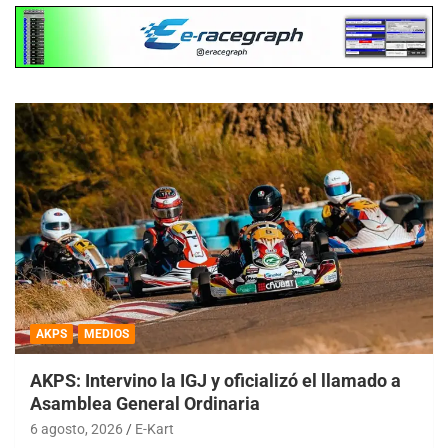
AKPS
MEDIOS
AKPS: Intervino la IGJ y oficializó el llamado a
Asamblea General Ordinaria
6 agosto, 2026
E-Kart