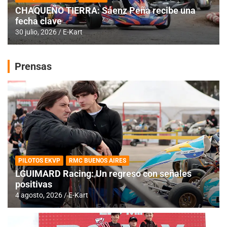
CHAQUEÑO TIERRA: Sáenz Peña recibe una
fecha clave
30 julio, 2026
E-Kart
Prensas
PILOTOS EKVP
RMC BUENOS AIRES
LGUIMARD Racing: Un regreso con señales
positivas
4 agosto, 2026
E-Kart