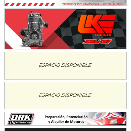
Humboldt (Santa Fe)
NORESTE SANTAFESINO - F6
Ciudad de Avellaneda (Asfalto)
Avellaneda (Santa Fe)
SUR SANTAFESINO - F4
José Samuel Sánchez (Tierra)
Rufino (Santa Fe)
TUCUMANO - F5
Juan Navarro (Asfalto)
El Timbó (Tucumán)