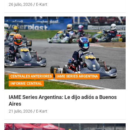
26 julio, 2026
E-Kart
CENTRALES ANTERIORES
IAME SERIES ARGENTINA
INFORME CENTRAL
IAME Series Argentina: Le dijo adiós a Buenos
Aires
21 julio, 2026
E-Kart