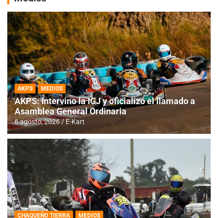
AKPS
MEDIOS
AKPS: Intervino la IGJ y oficializó el llamado a
Asamblea General Ordinaria
6 agosto, 2026
E-Kart
CHAQUEÑO TIERRA
MEDIOS