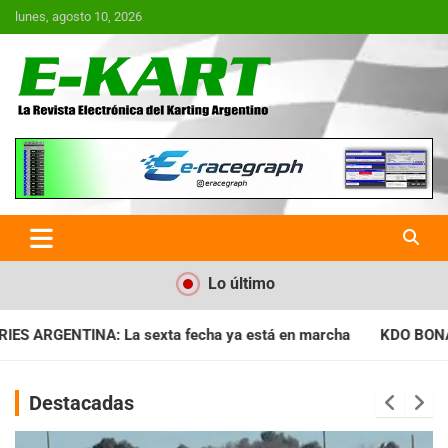
Saltar
lunes, agosto 10, 2026
al
contenido
E-Kart.com.ar | La Revista
Electrónica del Karting en
Argentina
Lo último
a ya está en marcha
KDO BONAERENSE: Con la vara bien alta, 
Destacadas