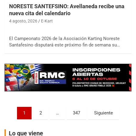
NORESTE SANTEFSINO: Avellaneda recibe una
nueva cita del calendario
4 agosto, 2026
E-Kart
COBERTURA ON-LINE DE E-KART.COM.AR
El Campeonato 2026 de la Asociación Karting Noreste
15/16/17-AGO
Santafesino disputará este próximo fin de semana su…
APAK - F6
Ciudad de Zárate (Asfalto)
Zárate (Buenos Aires)
PROKART METROPOLITANO - F1
Rubén Luis Di Palma (Asfalto)
Ciudad Evita (Buenos Aires)
AKPS - F6
Paginación
1
2
…
347
Siguiente
Kartódromo AKPS (Asfalto)
de
Comodoro Rivadavia (Chubut)
entradas
CORDOBES ASFALTO - F7
Lo que viene