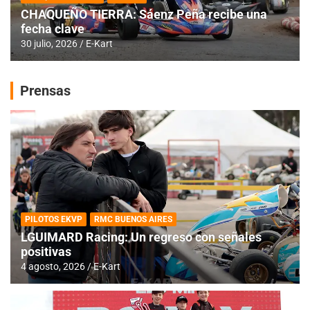
CHAQUEÑO TIERRA: Sáenz Peña recibe una
fecha clave
30 julio, 2026
E-Kart
Prensas
PILOTOS EKVP
RMC BUENOS AIRES
LGUIMARD Racing: Un regreso con señales
positivas
4 agosto, 2026
E-Kart