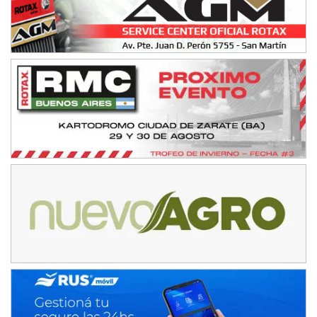
SUR ENTRERRIANO - F6
Hugo "Gato" Molini (Tierra)
Nogoyá (Entre Ríos)
RIOJANO - F6
Ciudad de La Rioja (Asfalto)
La Rioja (La Rioja)
PROKART NEUQUINO - F6
Autódromo de Neuquén (Asfalto)
Centenario (Neuquén)
CENTRO BONAERENSE - F6
Emilio Parisi (Tierra)
25 de Mayo (Buenos Aires)