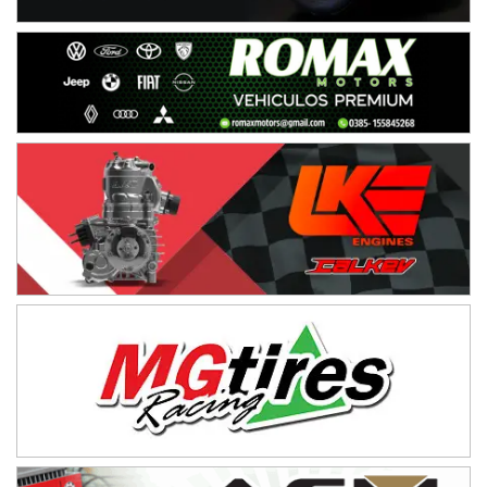
15/16/17-AGO
APAK - F6
Ciudad de Zárate (Asfalto)
Zárate (Buenos Aires)
PROKART METROPOLITANO - F1
Rubén Luis Di Palma (Asfalto)
Ciudad Evita (Buenos Aires)
AKPS - F6
Kartódromo AKPS (Asfalto)
Comodoro Rivadavia (Chubut)
CORDOBES ASFALTO - F7
Complejo Valentín Lauret (Tierra)
Colonia Caroya (Córdoba)
ENTRERRIANO - F6
Parque de la Velocidad (Asfalto)
Villaguay (Entre Ríos)