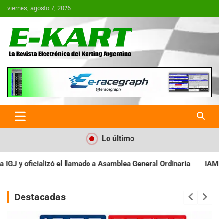
Saltar
viernes, agosto 7, 2026
al
contenido
E-Kart.com.ar | La Revista
Electrónica del Karting en
Argentina
Lo último
Asamblea General Ordinaria
IAME SERIES ARGENTINA: Baradero re
Destacadas