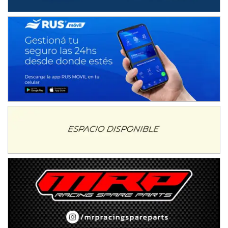
NORESTE SANTAFESINO - F6
Ciudad de Avellaneda (Asfalto)
Avellaneda (Santa Fe)
SUR SANTAFESINO - F4
José Samuel Sánchez (Tierra)
Rufino (Santa Fe)
TUCUMANO - F5
Juan Navarro (Asfalto)
El Timbó (Tucumán)