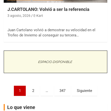
J.CARTOLANO: Volvió a ser la referencia
3 agosto, 2026
E-Kart
Juan Cartolano volvió a demostrar su velocidad en el
COBERTURA ESPECIAL DE E-KART.COM.AR
08/09-AGO
Trofeo de Invierno al conseguir su tercera…
IAME SERIES ARGENTINA 6
Ramiro Tot (Asfalto)
Baradero (Buenos Aires)
KDO - F6
Ciudad de Trenque Lauquen (Asfalto)
Trenque Lauquen (Buenos Aires)
ENTRERRIANO - F6 (POSTERGADA)
Parque de la Velocidad (Asfalto)
Paginación
1
2
…
347
Siguiente
Villaguay (Entre Ríos)
de
VICTORIENSE - F7
entradas
El Cerro (Tierra)
Lo que viene
Victoria (Entre Ríos)