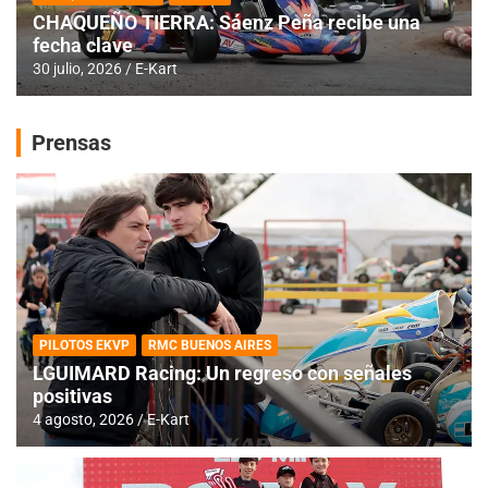
CHAQUEÑO TIERRA: Sáenz Peña recibe una
fecha clave
30 julio, 2026
E-Kart
Prensas
PILOTOS EKVP
RMC BUENOS AIRES
LGUIMARD Racing: Un regreso con señales
positivas
4 agosto, 2026
E-Kart