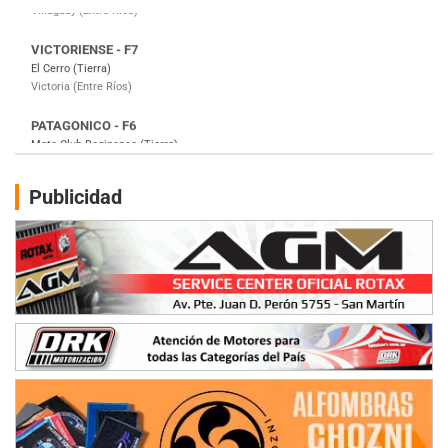
PATAGONICO - F6
Moto Club Reginense (Tierra)
Gral. E. Godoy (Río Negro)
CSK - F7
Juventud Unida (Tierra)
Humboldt (Santa Fe)
NORESTE SANTAFESINO - F6
Publicidad
Ciudad de Avellaneda (Asfalto)
Avellaneda (Santa Fe)
SUR SANTAFESINO - F4
José Samuel Sánchez (Tierra)
Rufino (Santa Fe)
TUCUMANO - F5
Juan Navarro (Asfalto)
El Timbó (Tucumán)
COBERTURA ESPECIAL DE E-KART.COM.AR
08/09-AGO