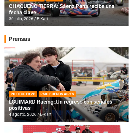
CHAQUEÑO TIERRA: Sáenz Peña recibe una
fecha clave
30 julio, 2026
E-Kart
Prensas
PILOTOS EKVP
RMC BUENOS AIRES
LGUIMARD Racing: Un regreso con señales
positivas
4 agosto, 2026
E-Kart