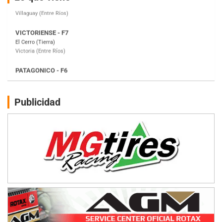
Victoria (Entre Ríos)
PATAGONICO - F6
Moto Club Reginense (Tierra)
Gral. E. Godoy (Río Negro)
CSK - F7
Juventud Unida (Tierra)
Humboldt (Santa Fe)
NORESTE SANTAFESINO - F6
Publicidad
Ciudad de Avellaneda (Asfalto)
Avellaneda (Santa Fe)
SUR SANTAFESINO - F4
José Samuel Sánchez (Tierra)
Rufino (Santa Fe)
TUCUMANO - F5
Juan Navarro (Asfalto)
El Timbó (Tucumán)
COBERTURA ESPECIAL DE E-KART.COM.AR
08/09-AGO