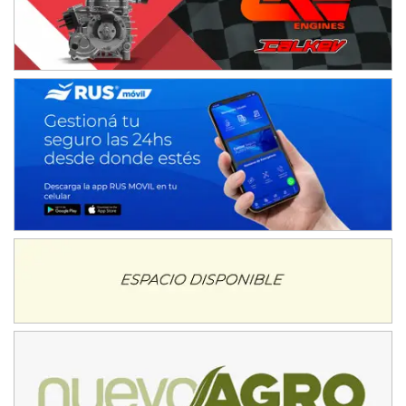
Humboldt (Santa Fe)
NORESTE SANTAFESINO - F6
Ciudad de Avellaneda (Asfalto)
Avellaneda (Santa Fe)
SUR SANTAFESINO - F4
José Samuel Sánchez (Tierra)
Rufino (Santa Fe)
TUCUMANO - F5
Juan Navarro (Asfalto)
El Timbó (Tucumán)