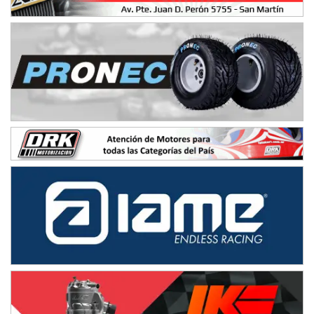
IAME SERIES ARGENTINA 6
Ramiro Tot (Asfalto)
Baradero (Buenos Aires)
KDO - F6
Ciudad de Trenque Lauquen (Asfalto)
Trenque Lauquen (Buenos Aires)
ENTRERRIANO - F6 (POSTERGADA)
Parque de la Velocidad (Asfalto)
Villaguay (Entre Ríos)
VICTORIENSE - F7
El Cerro (Tierra)
Victoria (Entre Ríos)
PATAGONICO - F6
Moto Club Reginense (Tierra)
Gral. E. Godoy (Río Negro)
CSK - F7
Juventud Unida (Tierra)