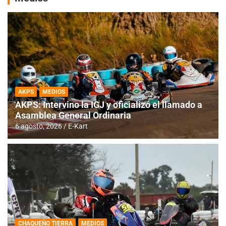
AKPS
MEDIOS
AKPS: Intervino la IGJ y oficializó el llamado a
Asamblea General Ordinaria
6 agosto, 2026
E-Kart
CHAQUEÑO TIERRA
MEDIOS