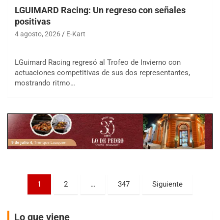
LGUIMARD Racing: Un regreso con señales
positivas
4 agosto, 2026
E-Kart
LGuimard Racing regresó al Trofeo de Invierno con
COBERTURA ESPECIAL DE E-KART.COM.AR
actuaciones competitivas de sus dos representantes,
08/09-AGO
mostrando ritmo…
IAME SERIES ARGENTINA 6
Ramiro Tot (Asfalto)
Baradero (Buenos Aires)
KDO - F6
Ciudad de Trenque Lauquen (Asfalto)
Trenque Lauquen (Buenos Aires)
ENTRERRIANO - F6 (POSTERGADA)
Paginación
Parque de la Velocidad (Asfalto)
1
2
…
347
Siguiente
Villaguay (Entre Ríos)
de
VICTORIENSE - F7
entradas
Lo que viene
El Cerro (Tierra)