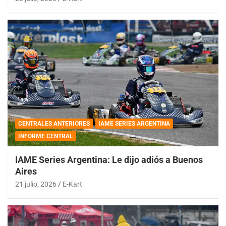
CENTRALES ANTERIORES
IAME SERIES ARGENTINA
INFORME CENTRAL
IAME Series Argentina: Le dijo adiós a Buenos
Aires
21 julio, 2026
E-Kart