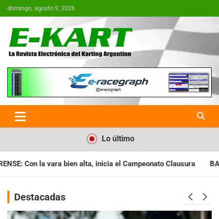
Saltar
domingo, agosto 9, 2026
al
contenido
E-Kart.com.ar | La Revista
Electrónica del Karting en
Argentina
Lo último
cia el Campeonato Clausura
BARILOCHENSE: Preparan una jorna
Destacadas