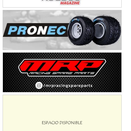
KDO - F6
Ciudad de Trenque Lauquen (Asfalto)
Trenque Lauquen (Buenos Aires)
ENTRERRIANO - F6 (POSTERGADA)
Parque de la Velocidad (Asfalto)
Villaguay (Entre Ríos)
VICTORIENSE - F7
El Cerro (Tierra)
Victoria (Entre Ríos)
PATAGONICO - F6
Moto Club Reginense (Tierra)
Gral. E. Godoy (Río Negro)
CSK - F7
Juventud Unida (Tierra)
Humboldt (Santa Fe)
NORESTE SANTAFESINO - F6
Ciudad de Avellaneda (Asfalto)
Avellaneda (Santa Fe)