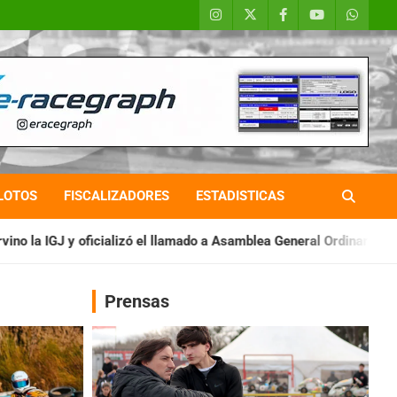
LOTOS
FISCALIZADORES
ESTADISTICAS
 llamado a Asamblea General Ordinaria
IAME SERIES ARGENTINA
Prensas