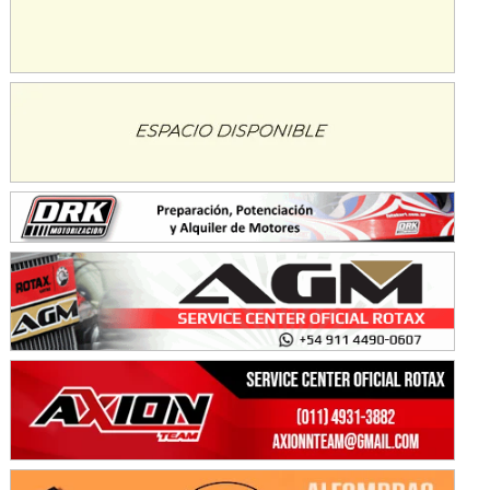
SUR SANTAFESINO - F4
José Samuel Sánchez (Tierra)
Rufino (Santa Fe)
TUCUMANO - F5
Juan Navarro (Asfalto)
El Timbó (Tucumán)