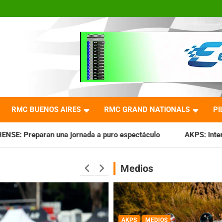
RMC BUENOS AIRES
RMC GRAND NATIONALS
PI
 a puro espectáculo
AKPS: Intervino la IGJ y oficializó el
Medios
AKPS
MEDIOS