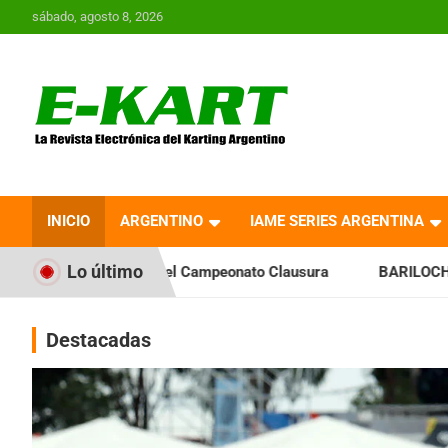
Saltar
sábado, agosto 8, 2026
al
contenido
E-Kart.com.ar | La
Revista Electrónica del
INICIO
ARGENTINO
IAME SERIES ARGENTINA
Karting en Argentina
Lo último
l Campeonato Clausura
BARILOCHENSE: Preparan una jornada
Destacadas