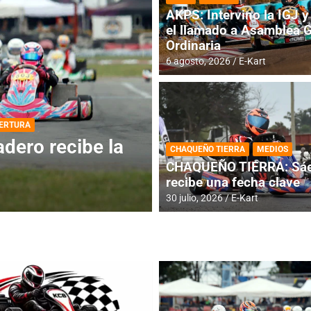
AKPS: Intervino la IGJ y 
el llamado a Asamblea 
Ordinaria
6 agosto, 2026
E-Kart
DESTACADA
INFORME CENTRAL
ios para la
RMC BUENOS AIR
CHAQUEÑO TIERRA
MEDIOS
histórica en Bar
CHAQUEÑO TIERRA: Sáe
recibe una fecha clave
4 agosto, 2026
E-Kart
30 julio, 2026
E-Kart