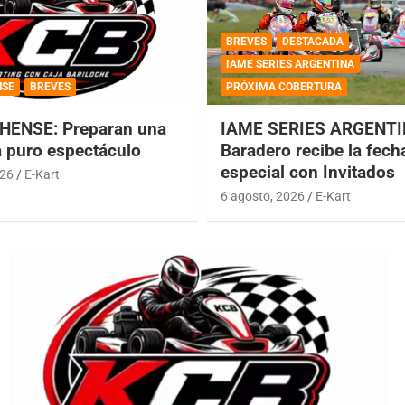
BREVES
DESTACADA
IAME SERIES ARGENTINA
NSE
BREVES
PRÓXIMA COBERTURA
HENSE: Preparan una
IAME SERIES ARGENTI
a puro espectáculo
Baradero recibe la fech
especial con Invitados
026
E-Kart
6 agosto, 2026
E-Kart