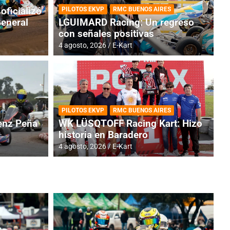
oficializó
PILOTOS EKVP
RMC BUENOS AIRES
General
LGUIMARD Racing: Un regreso
con señales positivas
4 agosto, 2026
E-Kart
RMC BUENOS AIRES
BR
ES: Cerró una jornada
I
PILOTOS EKVP
RMC BUENOS AIRES
adero
f
nz Peña
WK LÜSQTOFF Racing Kart: Hizo
historia en Baradero
6 a
4 agosto, 2026
E-Kart