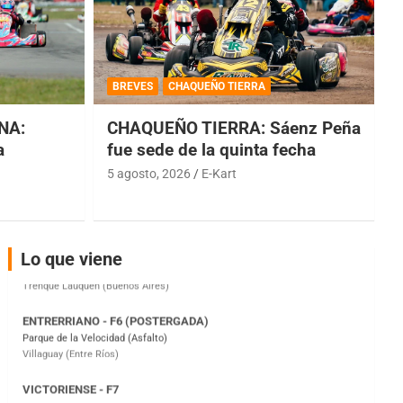
COBERTURA ESPECIAL DE E-KART.COM.AR
08/09-AGO
BREVES
CHAQUEÑO TIERRA
IAME SERIES ARGENTINA 6
Ramiro Tot (Asfalto)
NA:
CHAQUEÑO TIERRA: Sáenz Peña
Baradero (Buenos Aires)
a
fue sede de la quinta fecha
KDO - F6
5 agosto, 2026
E-Kart
Ciudad de Trenque Lauquen (Asfalto)
Trenque Lauquen (Buenos Aires)
ENTRERRIANO - F6 (POSTERGADA)
Parque de la Velocidad (Asfalto)
Lo que viene
Villaguay (Entre Ríos)
VICTORIENSE - F7
El Cerro (Tierra)
Victoria (Entre Ríos)
PATAGONICO - F6
Moto Club Reginense (Tierra)
Gral. E. Godoy (Río Negro)