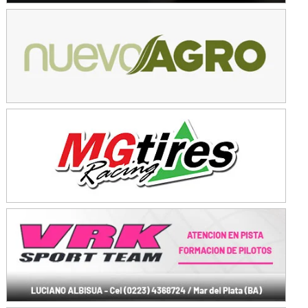
Avellaneda (Santa Fe)
SUR SANTAFESINO - F4
José Samuel Sánchez (Tierra)
Rufino (Santa Fe)
TUCUMANO - F5
Juan Navarro (Asfalto)
El Timbó (Tucumán)