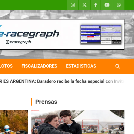
LOTOS
FISCALIZADORES
ESTADISTICAS
ro recibe la fecha especial con Invitados
CHAQUEÑO TIERRA
Prensas