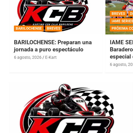
BREVES
D
IAME SERIE
BARILOCHENSE
BREVES
PRÓXIMA C
BARILOCHENSE: Preparan una
IAME SE
jornada a puro espectáculo
Baradero 
especial
6 agosto, 2026
E-Kart
6 agosto, 2