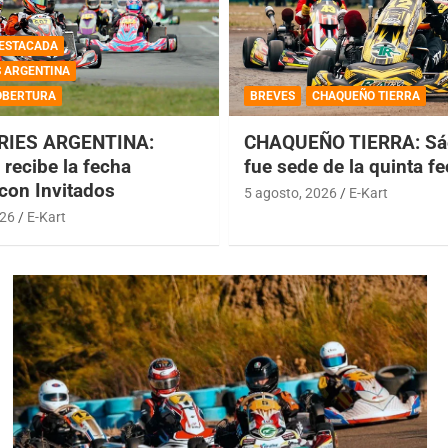
ESTACADA
S ARGENTINA
OBERTURA
BREVES
CHAQUEÑO TIERRA
RIES ARGENTINA:
CHAQUEÑO TIERRA: Sá
recibe la fecha
fue sede de la quinta f
 con Invitados
5 agosto, 2026
E-Kart
026
E-Kart