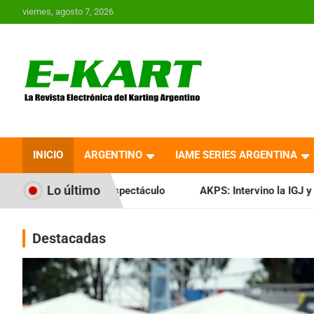
Saltar
viernes, agosto 7, 2026
al
contenido
E-Kart.com.ar | La
Revista Electrónica del
INICIO
ARGENTINO
IAME SERIES ARGENTINA
Karting en Argentina
Lo último
espectáculo
AKPS: Intervino la IGJ y oficializó el llamado 
Destacadas