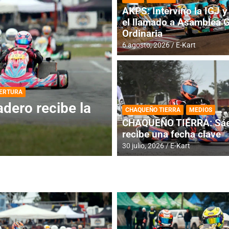
AKPS: Intervino la IGJ y 
el llamado a Asamblea 
Ordinaria
6 agosto, 2026
E-Kart
DESTACADA
INFORME CENTRAL
ios para la
RMC BUENOS AIR
CHAQUEÑO TIERRA
MEDIOS
histórica en Bar
CHAQUEÑO TIERRA: Sáe
recibe una fecha clave
4 agosto, 2026
E-Kart
30 julio, 2026
E-Kart