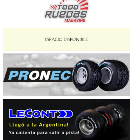
Baradero (Buenos Aires)
KDO - F6
Ciudad de Trenque Lauquen (Asfalto)
Trenque Lauquen (Buenos Aires)
ENTRERRIANO - F6 (POSTERGADA)
Parque de la Velocidad (Asfalto)
Villaguay (Entre Ríos)
VICTORIENSE - F7
El Cerro (Tierra)
Victoria (Entre Ríos)
PATAGONICO - F6
Moto Club Reginense (Tierra)
Gral. E. Godoy (Río Negro)
CSK - F7
Juventud Unida (Tierra)
Humboldt (Santa Fe)
NORESTE SANTAFESINO - F6
Ciudad de Avellaneda (Asfalto)