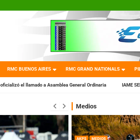
RMC BUENOS AIRES
RMC GRAND NATIONALS
PI
a Asamblea General Ordinaria
IAME SERIES ARGENTINA: Barade
Medios
AKPS
MEDIOS