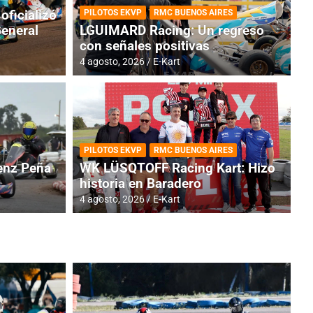
oficializó
PILOTOS EKVP
RMC BUENOS AIRES
General
LGUIMARD Racing: Un regreso
con señales positivas
4 agosto, 2026
E-Kart
RMC BUENOS AIRES
BR
ES: Cerró una jornada
I
PILOTOS EKVP
RMC BUENOS AIRES
adero
f
nz Peña
WK LÜSQTOFF Racing Kart: Hizo
historia en Baradero
6 a
4 agosto, 2026
E-Kart