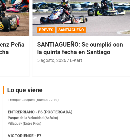
COBERTURA ESPECIAL DE E-KART.COM.AR
08/09-AGO
BREVES
SANTIAGUEÑO
IAME SERIES ARGENTINA 6
enz Peña
SANTIAGUEÑO: Se cumplió con
Ramiro Tot (Asfalto)
Baradero (Buenos Aires)
echa
la quinta fecha en Santiago
5 agosto, 2026
E-Kart
KDO - F6
Ciudad de Trenque Lauquen (Asfalto)
Trenque Lauquen (Buenos Aires)
ENTRERRIANO - F6 (POSTERGADA)
Lo que viene
Parque de la Velocidad (Asfalto)
Villaguay (Entre Ríos)
VICTORIENSE - F7
El Cerro (Tierra)
Victoria (Entre Ríos)
PATAGONICO - F6
Moto Club Reginense (Tierra)