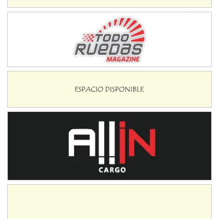
IAME SERIES ARGENTINA 6
Ramiro Tot (Asfalto)
Baradero (Buenos Aires)
KDO - F6
Ciudad de Trenque Lauquen (Asfalto)
Trenque Lauquen (Buenos Aires)
ENTRERRIANO - F6 (POSTERGADA)
Parque de la Velocidad (Asfalto)
Villaguay (Entre Ríos)
VICTORIENSE - F7
El Cerro (Tierra)
Victoria (Entre Ríos)
PATAGONICO - F6
Moto Club Reginense (Tierra)
Gral. E. Godoy (Río Negro)
CSK - F7
Juventud Unida (Tierra)
Humboldt (Santa Fe)