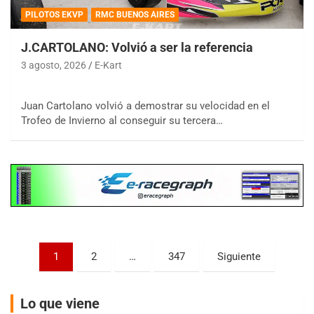
PILOTOS EKVP
RMC BUENOS AIRES
J.CARTOLANO: Volvió a ser la referencia
3 agosto, 2026
E-Kart
COBERTURA ESPECIAL DE E-KART.COM.AR
08/09-AGO
Juan Cartolano volvió a demostrar su velocidad en el
Trofeo de Invierno al conseguir su tercera…
IAME SERIES ARGENTINA 6
Ramiro Tot (Asfalto)
Baradero (Buenos Aires)
KDO - F6
Ciudad de Trenque Lauquen (Asfalto)
Trenque Lauquen (Buenos Aires)
ENTRERRIANO - F6 (POSTERGADA)
Parque de la Velocidad (Asfalto)
Paginación
1
2
…
347
Siguiente
Villaguay (Entre Ríos)
de
VICTORIENSE - F7
entradas
Lo que viene
El Cerro (Tierra)
Victoria (Entre Ríos)