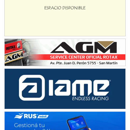
NORESTE SANTAFESINO - F6
Ciudad de Avellaneda (Asfalto)
Avellaneda (Santa Fe)
SUR SANTAFESINO - F4
José Samuel Sánchez (Tierra)
Rufino (Santa Fe)
TUCUMANO - F5
Juan Navarro (Asfalto)
El Timbó (Tucumán)