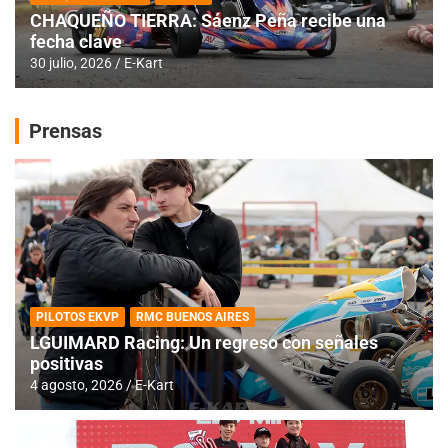
CHAQUEÑO TIERRA: Sáenz Peña recibe una
fecha clave
30 julio, 2026
E-Kart
Prensas
PILOTOS EKVP
RMC BUENOS AIRES
LGUIMARD Racing: Un regreso con señales
positivas
4 agosto, 2026
E-Kart