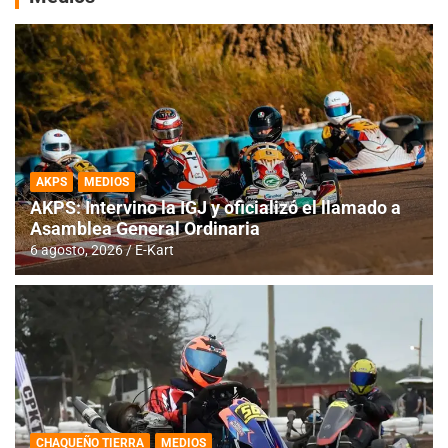
AKPS
MEDIOS
AKPS: Intervino la IGJ y oficializó el llamado a
Asamblea General Ordinaria
6 agosto, 2026
E-Kart
CHAQUEÑO TIERRA
MEDIOS