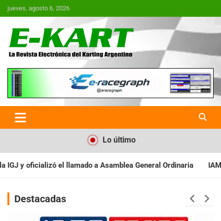
Saltar
jueves, agosto 6, 2026
al
contenido
E-Kart.com.ar | La Revista
Electrónica del Karting en
Argentina
Lo último
 Asamblea General Ordinaria
IAME SERIES ARGENTINA: Baradero re
Destacadas