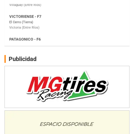
PATAGONICO - F6
Moto Club Reginense (Tierra)
Gral. E. Godoy (Río Negro)
CSK - F7
Juventud Unida (Tierra)
Humboldt (Santa Fe)
NORESTE SANTAFESINO - F6
Publicidad
Ciudad de Avellaneda (Asfalto)
Avellaneda (Santa Fe)
SUR SANTAFESINO - F4
José Samuel Sánchez (Tierra)
Rufino (Santa Fe)
TUCUMANO - F5
Juan Navarro (Asfalto)
El Timbó (Tucumán)
COBERTURA ESPECIAL DE E-KART.COM.AR
08/09-AGO