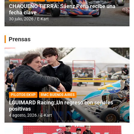
CHAQUEÑO TIERRA: Sáenz Peña recibe una
fecha clave
30 julio, 2026
E-Kart
Prensas
PILOTOS EKVP
RMC BUENOS AIRES
LGUIMARD Racing: Un regreso con señales
positivas
4 agosto, 2026
E-Kart