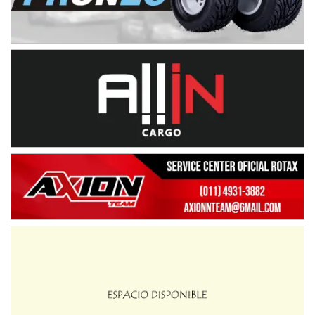
IAME SERIES ARGENTINA 6
Ramiro Tot (Asfalto)
Baradero (Buenos Aires)
KDO - F6
Ciudad de Trenque Lauquen (Asfalto)
Trenque Lauquen (Buenos Aires)
ENTRERRIANO - F6 (POSTERGADA)
Parque de la Velocidad (Asfalto)
Villaguay (Entre Ríos)
VICTORIENSE - F7
El Cerro (Tierra)
Victoria (Entre Ríos)
PATAGONICO - F6
Moto Club Reginense (Tierra)
Gral. E. Godoy (Río Negro)
CSK - F7
Juventud Unida (Tierra)
Humboldt (Santa Fe)