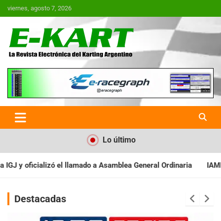
Saltar
viernes, agosto 7, 2026
al
contenido
E-Kart.com.ar | La Revista
Electrónica del Karting en
Argentina
Lo último
 Asamblea General Ordinaria
IAME SERIES ARGENTINA: Baradero r
Destacadas