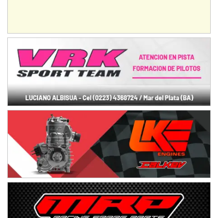
NORESTE SANTAFESINO - F6
Ciudad de Avellaneda (Asfalto)
Avellaneda (Santa Fe)
SUR SANTAFESINO - F4
José Samuel Sánchez (Tierra)
Rufino (Santa Fe)
TUCUMANO - F5
Juan Navarro (Asfalto)
El Timbó (Tucumán)