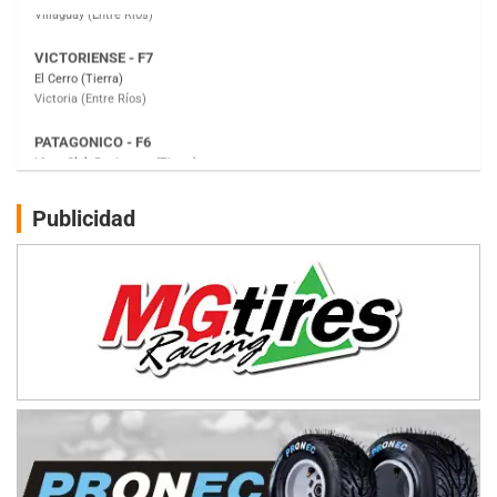
PATAGONICO - F6
Moto Club Reginense (Tierra)
Gral. E. Godoy (Río Negro)
CSK - F7
Juventud Unida (Tierra)
Humboldt (Santa Fe)
NORESTE SANTAFESINO - F6
Publicidad
Ciudad de Avellaneda (Asfalto)
Avellaneda (Santa Fe)
SUR SANTAFESINO - F4
José Samuel Sánchez (Tierra)
Rufino (Santa Fe)
TUCUMANO - F5
Juan Navarro (Asfalto)
El Timbó (Tucumán)
COBERTURA ESPECIAL DE E-KART.COM.AR
08/09-AGO