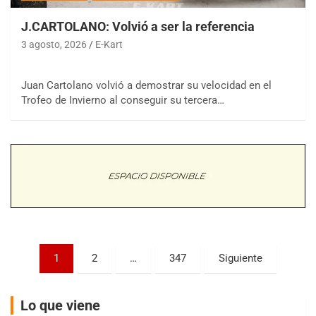
J.CARTOLANO: Volvió a ser la referencia
3 agosto, 2026
E-Kart
Juan Cartolano volvió a demostrar su velocidad en el
COBERTURA ESPECIAL DE E-KART.COM.AR
Trofeo de Invierno al conseguir su tercera…
08/09-AGO
IAME SERIES ARGENTINA 6
Ramiro Tot (Asfalto)
Baradero (Buenos Aires)
KDO - F6
Ciudad de Trenque Lauquen (Asfalto)
Trenque Lauquen (Buenos Aires)
ENTRERRIANO - F6 (POSTERGADA)
Parque de la Velocidad (Asfalto)
Paginación
1
2
…
347
Siguiente
Villaguay (Entre Ríos)
de
VICTORIENSE - F7
entradas
El Cerro (Tierra)
Lo que viene
Victoria (Entre Ríos)