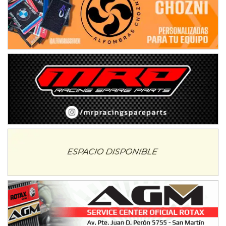
08/09-AGO
IAME SERIES ARGENTINA 6
Ramiro Tot (Asfalto)
Baradero (Buenos Aires)
KDO - F6
Ciudad de Trenque Lauquen (Asfalto)
Trenque Lauquen (Buenos Aires)
ENTRERRIANO - F6 (POSTERGADA)
Parque de la Velocidad (Asfalto)
Villaguay (Entre Ríos)
VICTORIENSE - F7
El Cerro (Tierra)
Victoria (Entre Ríos)
PATAGONICO - F6
Moto Club Reginense (Tierra)
Gral. E. Godoy (Río Negro)
CSK - F7
Juventud Unida (Tierra)