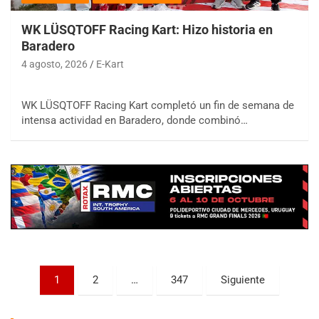
WK LÜSQTOFF Racing Kart: Hizo historia en
Baradero
4 agosto, 2026
E-Kart
WK LÜSQTOFF Racing Kart completó un fin de semana de
COBERTURA ESPECIAL DE E-KART.COM.AR
intensa actividad en Baradero, donde combinó…
08/09-AGO
IAME SERIES ARGENTINA 6
Ramiro Tot (Asfalto)
Baradero (Buenos Aires)
KDO - F6
Ciudad de Trenque Lauquen (Asfalto)
Trenque Lauquen (Buenos Aires)
ENTRERRIANO - F6 (POSTERGADA)
Parque de la Velocidad (Asfalto)
Paginación
1
2
…
347
Siguiente
Villaguay (Entre Ríos)
de
VICTORIENSE - F7