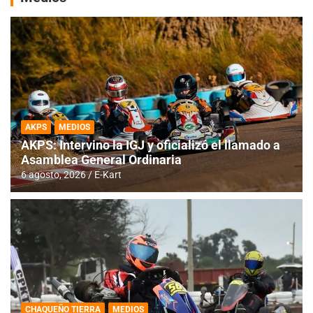
AKPS
MEDIOS
AKPS: Intervino la IGJ y oficializó el llamado a
Asamblea General Ordinaria
6 agosto, 2026
E-Kart
CHAQUEÑO TIERRA
MEDIOS