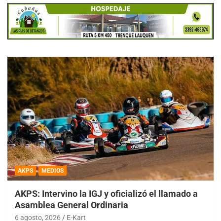
AKPS
MEDIOS
AKPS: Intervino la IGJ y oficializó el llamado a
Asamblea General Ordinaria
6 agosto, 2026
E-Kart