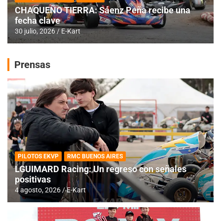
CHAQUEÑO TIERRA: Sáenz Peña recibe una
fecha clave
30 julio, 2026
E-Kart
Prensas
PILOTOS EKVP
RMC BUENOS AIRES
LGUIMARD Racing: Un regreso con señales
positivas
4 agosto, 2026
E-Kart