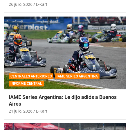
26 julio, 2026
E-Kart
CENTRALES ANTERIORES
IAME SERIES ARGENTINA
INFORME CENTRAL
IAME Series Argentina: Le dijo adiós a Buenos
Aires
21 julio, 2026
E-Kart