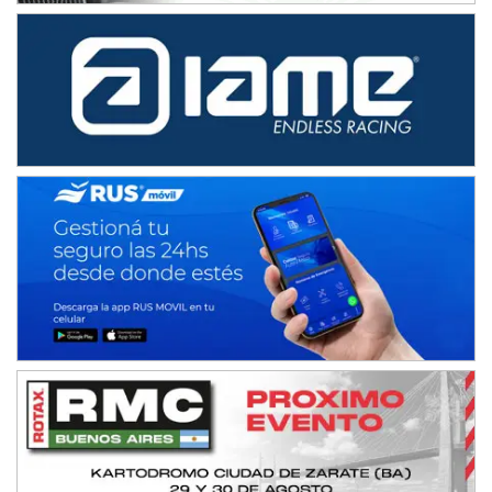
Humboldt (Santa Fe)
NORESTE SANTAFESINO - F6
Ciudad de Avellaneda (Asfalto)
Avellaneda (Santa Fe)
SUR SANTAFESINO - F4
José Samuel Sánchez (Tierra)
Rufino (Santa Fe)
TUCUMANO - F5
Juan Navarro (Asfalto)
El Timbó (Tucumán)