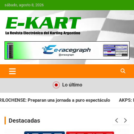
Saltar
sábado, agosto 8, 2026
al
contenido
E-Kart.com.ar | La Revista
Electrónica del Karting en
Argentina
Lo último
da a puro espectáculo
AKPS: Intervino la IGJ y oficializó el 
Destacadas