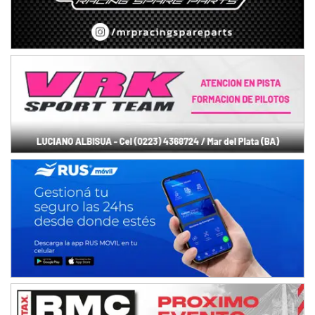
NORESTE SANTAFESINO - F6
Ciudad de Avellaneda (Asfalto)
Avellaneda (Santa Fe)
SUR SANTAFESINO - F4
José Samuel Sánchez (Tierra)
Rufino (Santa Fe)
TUCUMANO - F5
Juan Navarro (Asfalto)
El Timbó (Tucumán)