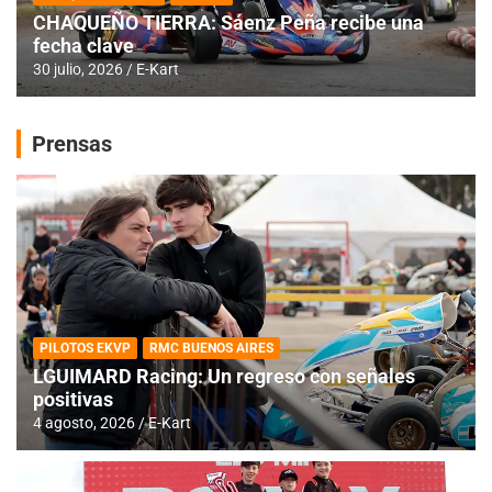
CHAQUEÑO TIERRA: Sáenz Peña recibe una
fecha clave
30 julio, 2026
E-Kart
Prensas
PILOTOS EKVP
RMC BUENOS AIRES
LGUIMARD Racing: Un regreso con señales
positivas
4 agosto, 2026
E-Kart