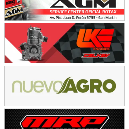
IAME SERIES ARGENTINA 6
Ramiro Tot (Asfalto)
Baradero (Buenos Aires)
KDO - F6
Ciudad de Trenque Lauquen (Asfalto)
Trenque Lauquen (Buenos Aires)
ENTRERRIANO - F6 (POSTERGADA)
Parque de la Velocidad (Asfalto)
Villaguay (Entre Ríos)
VICTORIENSE - F7
El Cerro (Tierra)
Victoria (Entre Ríos)
PATAGONICO - F6
Moto Club Reginense (Tierra)
Gral. E. Godoy (Río Negro)
CSK - F7
Juventud Unida (Tierra)
Humboldt (Santa Fe)