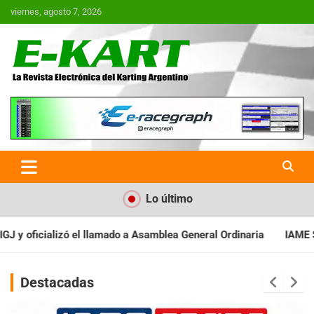
Saltar
viernes, agosto 7, 2026
al
contenido
E-Kart.com.ar | La Revista
Electrónica del Karting en
Argentina
Lo último
samblea General Ordinaria
IAME SERIES ARGENTINA: Baradero rec
Destacadas