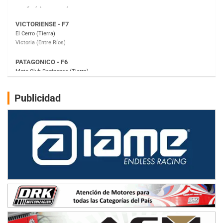
PATAGONICO - F6
Moto Club Reginense (Tierra)
Gral. E. Godoy (Río Negro)
CSK - F7
Juventud Unida (Tierra)
Humboldt (Santa Fe)
NORESTE SANTAFESINO - F6
Publicidad
Ciudad de Avellaneda (Asfalto)
Avellaneda (Santa Fe)
SUR SANTAFESINO - F4
José Samuel Sánchez (Tierra)
Rufino (Santa Fe)
TUCUMANO - F5
Juan Navarro (Asfalto)
El Timbó (Tucumán)
COBERTURA ESPECIAL DE E-KART.COM.AR
08/09-AGO