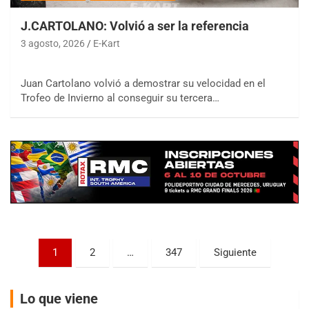
J.CARTOLANO: Volvió a ser la referencia
3 agosto, 2026
E-Kart
Juan Cartolano volvió a demostrar su velocidad en el
COBERTURA ESPECIAL DE E-KART.COM.AR
Trofeo de Invierno al conseguir su tercera…
08/09-AGO
IAME SERIES ARGENTINA 6
Ramiro Tot (Asfalto)
Baradero (Buenos Aires)
KDO - F6
Ciudad de Trenque Lauquen (Asfalto)
Trenque Lauquen (Buenos Aires)
ENTRERRIANO - F6 (POSTERGADA)
Parque de la Velocidad (Asfalto)
Paginación
1
2
…
347
Siguiente
Villaguay (Entre Ríos)
de
VICTORIENSE - F7
entradas
El Cerro (Tierra)
Lo que viene
Victoria (Entre Ríos)