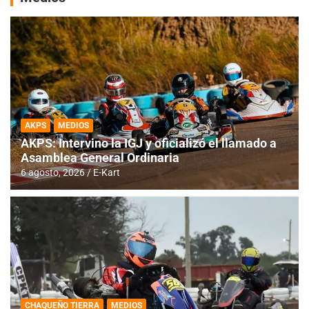
AKPS
MEDIOS
AKPS: Intervino la IGJ y oficializó el llamado a
Asamblea General Ordinaria
6 agosto, 2026
E-Kart
CHAQUEÑO TIERRA
MEDIOS