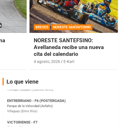
COBERTURA ESPECIAL DE E-KART.COM.AR
08/09-AGO
BREVES
NORESTE SANTAFESINO
IAME SERIES ARGENTINA 6
Ramiro Tot (Asfalto)
una
NORESTE SANTEFSINO:
Baradero (Buenos Aires)
Avellaneda recibe una nueva
cita del calendario
KDO - F6
Ciudad de Trenque Lauquen (Asfalto)
4 agosto, 2026
E-Kart
Trenque Lauquen (Buenos Aires)
ENTRERRIANO - F6 (POSTERGADA)
Lo que viene
Parque de la Velocidad (Asfalto)
Villaguay (Entre Ríos)
VICTORIENSE - F7
El Cerro (Tierra)
Victoria (Entre Ríos)
PATAGONICO - F6
Moto Club Reginense (Tierra)