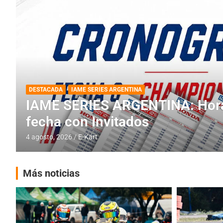
DESTACADA
INFORME CENTRAL
RMC BUENOS AIRES
RMC BUENOS AIRES: Cerró una
histórica en Baradero
4 agosto, 2026
E-Kart
Más noticias