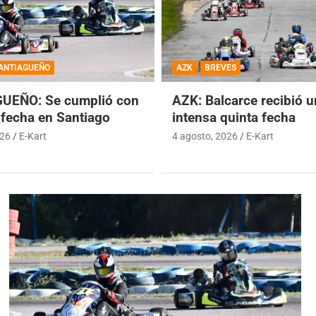
ANTIAGUEÑO
AZK
BREVES
UEÑO: Se cumplió con
AZK: Balcarce recibió 
 fecha en Santiago
intensa quinta fecha
026
E-Kart
4 agosto, 2026
E-Kart