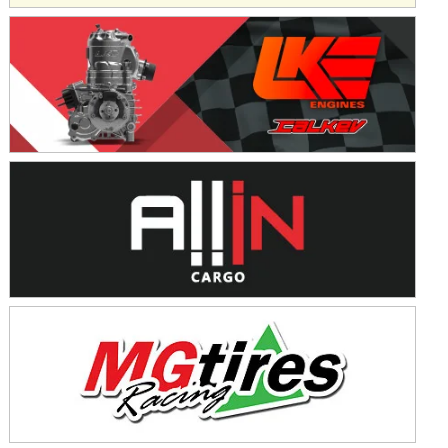
KDO - F6
Ciudad de Trenque Lauquen (Asfalto)
Trenque Lauquen (Buenos Aires)
ENTRERRIANO - F6 (POSTERGADA)
Parque de la Velocidad (Asfalto)
Villaguay (Entre Ríos)
VICTORIENSE - F7
El Cerro (Tierra)
Victoria (Entre Ríos)
PATAGONICO - F6
Moto Club Reginense (Tierra)
Gral. E. Godoy (Río Negro)
CSK - F7
Juventud Unida (Tierra)
Humboldt (Santa Fe)
NORESTE SANTAFESINO - F6
Ciudad de Avellaneda (Asfalto)