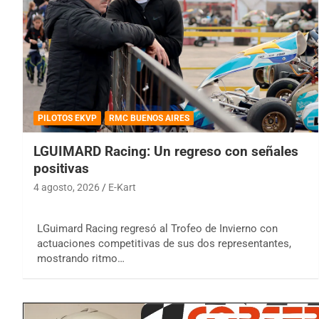
PILOTOS EKVP
RMC BUENOS AIRES
LGUIMARD Racing: Un regreso con señales
positivas
4 agosto, 2026
E-Kart
LGuimard Racing regresó al Trofeo de Invierno con
actuaciones competitivas de sus dos representantes,
mostrando ritmo…