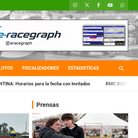
LOTOS
FISCALIZADORES
ESTADISTICAS
fecha con Invitados
RMC BUENOS AIRES: Cerró una jornada 
Prensas