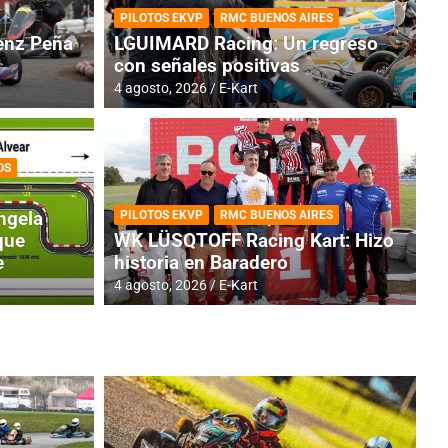
PILOTOS EKVP
RMC BUENOS AIRES
nz Peña
LGUIMARD Racing: Un regreso
con señales positivas
4 agosto, 2026
E-Kart
OS
TINA
DE
GENTINA: Horarios para la
R
ngela
PILOTOS EKVP
RMC BUENOS AIRES
dos
h
que
WK LÜSQTOFF Racing Kart: Hizo
e
historia en Baradero
4 a
4 agosto, 2026
E-Kart