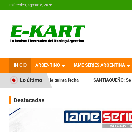
Saltar
miércoles, agosto 5, 2026
al
contenido
E-Kart.com.ar | La
Revista Electrónica del
INICIO
ARGENTINO
IAME SERIES ARGENTINA
Karting en Argentina
Lo último
la quinta fecha
SANTIAGUEÑO: Se cumplió con la quinta fe
Destacadas