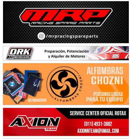
Avellaneda (Santa Fe)
SUR SANTAFESINO - F4
José Samuel Sánchez (Tierra)
Rufino (Santa Fe)
TUCUMANO - F5
Juan Navarro (Asfalto)
El Timbó (Tucumán)