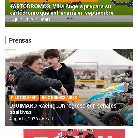
KARTODROMOS: Villa Angela prepara su
kartódromo que estrenaría en septiembre
30 julio, 2026
E-Kart
Prensas
PILOTOS EKVP
RMC BUENOS AIRES
LGUIMARD Racing: Un regreso con señales
positivas
4 agosto, 2026
E-Kart