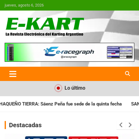
Saltar
jueves, agosto 6, 2026
al
contenido
E-Kart.com.ar | La Revista
Electrónica del Karting en
Argentina
Lo último
e sede de la quinta fecha
SANTIAGUEÑO: Se cumplió con la q
Destacadas