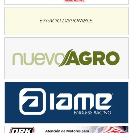
Baradero (Buenos Aires)
KDO - F6
Ciudad de Trenque Lauquen (Asfalto)
Trenque Lauquen (Buenos Aires)
ENTRERRIANO - F6 (POSTERGADA)
Parque de la Velocidad (Asfalto)
Villaguay (Entre Ríos)
VICTORIENSE - F7
El Cerro (Tierra)
Victoria (Entre Ríos)
PATAGONICO - F6
Moto Club Reginense (Tierra)
Gral. E. Godoy (Río Negro)
CSK - F7
Juventud Unida (Tierra)
Humboldt (Santa Fe)
NORESTE SANTAFESINO - F6