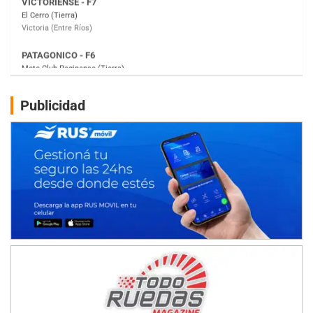
Moto Club Reginense (Tierra)
Gral. E. Godoy (Río Negro)
CSK - F7
Juventud Unida (Tierra)
Humboldt (Santa Fe)
NORESTE SANTAFESINO - F6
Publicidad
Ciudad de Avellaneda (Asfalto)
Avellaneda (Santa Fe)
SUR SANTAFESINO - F4
José Samuel Sánchez (Tierra)
Rufino (Santa Fe)
TUCUMANO - F5
Juan Navarro (Asfalto)
El Timbó (Tucumán)
COBERTURA ESPECIAL DE E-KART.COM.AR
08/09-AGO
IAME SERIES ARGENTINA 6
Ramiro Tot (Asfalto)