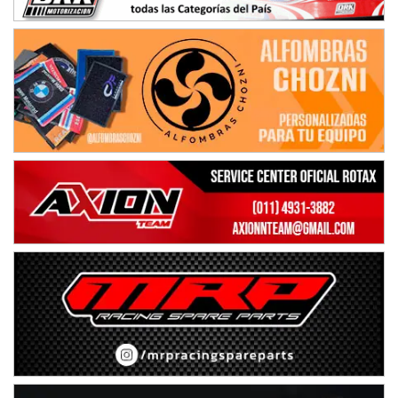
Ciudad de Avellaneda (Asfalto)
Avellaneda (Santa Fe)
SUR SANTAFESINO - F4
José Samuel Sánchez (Tierra)
Rufino (Santa Fe)
TUCUMANO - F5
Juan Navarro (Asfalto)
El Timbó (Tucumán)