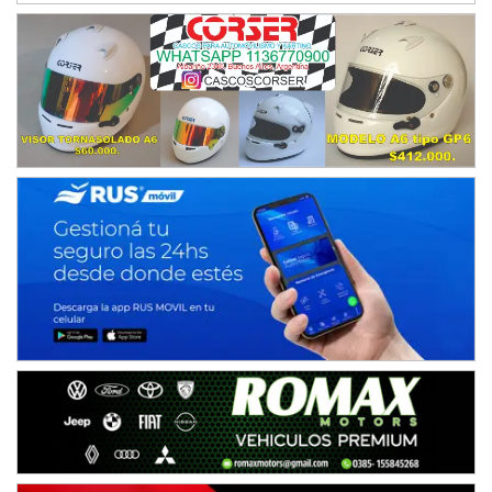
IAME SERIES ARGENTINA 6
Ramiro Tot (Asfalto)
Baradero (Buenos Aires)
KDO - F6
Ciudad de Trenque Lauquen (Asfalto)
Trenque Lauquen (Buenos Aires)
ENTRERRIANO - F6 (POSTERGADA)
Parque de la Velocidad (Asfalto)
Villaguay (Entre Ríos)
VICTORIENSE - F7
El Cerro (Tierra)
Victoria (Entre Ríos)
PATAGONICO - F6
Moto Club Reginense (Tierra)
Gral. E. Godoy (Río Negro)
CSK - F7
Juventud Unida (Tierra)