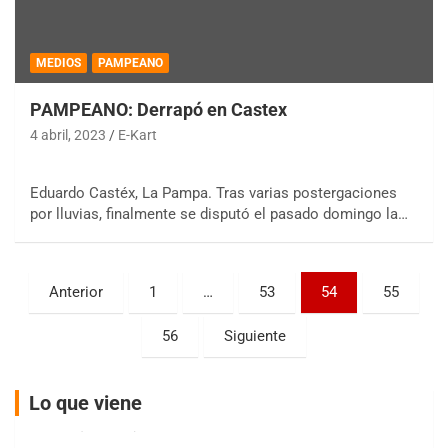
MEDIOS
PAMPEANO
PAMPEANO: Derrapó en Castex
4 abril, 2023
E-Kart
COBERTURA ESPECIAL DE E-KART.COM.AR
08/09-AGO
Eduardo Castéx, La Pampa. Tras varias postergaciones
IAME SERIES ARGENTINA 6
Ramiro Tot (Asfalto)
por lluvias, finalmente se disputó el pasado domingo la…
Baradero (Buenos Aires)
KDO - F6
Paginación
Ciudad de Trenque Lauquen (Asfalto)
Anterior
1
…
53
54
55
Trenque Lauquen (Buenos Aires)
de
56
Siguiente
entradas
ENTRERRIANO - F6 (POSTERGADA)
Parque de la Velocidad (Asfalto)
Villaguay (Entre Ríos)
Lo que viene
VICTORIENSE - F7
El Cerro (Tierra)