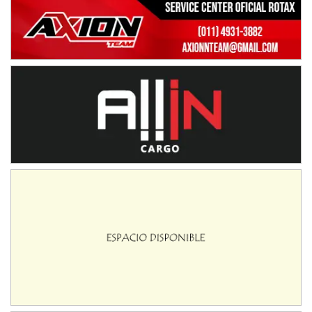
Humboldt (Santa Fe)
NORESTE SANTAFESINO - F6
Ciudad de Avellaneda (Asfalto)
Avellaneda (Santa Fe)
SUR SANTAFESINO - F4
José Samuel Sánchez (Tierra)
Rufino (Santa Fe)
TUCUMANO - F5
Juan Navarro (Asfalto)
El Timbó (Tucumán)