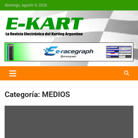
Saltar
domingo, agosto 9, 2026
al
contenido
E-Kart.com.ar | La Revista
Electrónica del Karting en
Argentina
Categoría:
MEDIOS