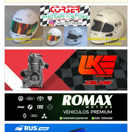
COBERTURA ESPECIAL DE E-KART.COM.AR
08/09-AGO
IAME SERIES ARGENTINA 6
Ramiro Tot (Asfalto)
Baradero (Buenos Aires)
KDO - F6
Ciudad de Trenque Lauquen (Asfalto)
Trenque Lauquen (Buenos Aires)
ENTRERRIANO - F6 (POSTERGADA)
Parque de la Velocidad (Asfalto)
Villaguay (Entre Ríos)
VICTORIENSE - F7
El Cerro (Tierra)
Victoria (Entre Ríos)
PATAGONICO - F6
Moto Club Reginense (Tierra)
Gral. E. Godoy (Río Negro)
CSK - F7