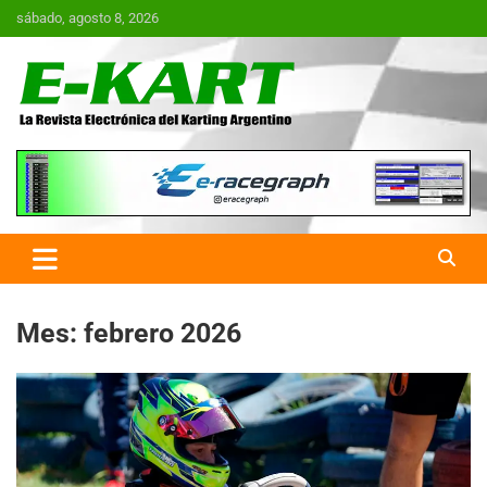
Saltar
sábado, agosto 8, 2026
al
contenido
E-Kart.com.ar | La Revista
Electrónica del Karting en
Argentina
Mes:
febrero 2026