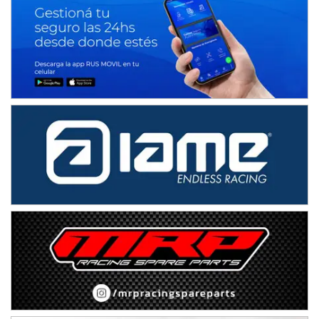
Juventud Unida (Tierra)
Humboldt (Santa Fe)
NORESTE SANTAFESINO - F6
Ciudad de Avellaneda (Asfalto)
Avellaneda (Santa Fe)
SUR SANTAFESINO - F4
José Samuel Sánchez (Tierra)
Rufino (Santa Fe)
TUCUMANO - F5
Juan Navarro (Asfalto)
El Timbó (Tucumán)