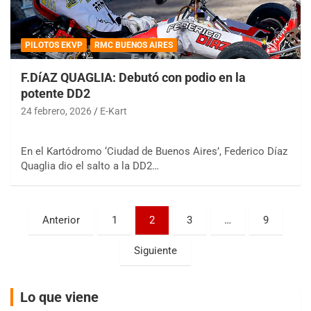
PILOTOS EKVP
RMC BUENOS AIRES
F.DíAZ QUAGLIA: Debutó con podio en la
potente DD2
24 febrero, 2026
E-Kart
COBERTURA ESPECIAL DE E-KART.COM.AR
08/09-AGO
IAME SERIES ARGENTINA 6
En el Kartódromo ‘Ciudad de Buenos Aires’, Federico Díaz
Ramiro Tot (Asfalto)
Quaglia dio el salto a la DD2…
Baradero (Buenos Aires)
KDO - F6
Paginación
Ciudad de Trenque Lauquen (Asfalto)
Anterior
1
2
3
…
9
Trenque Lauquen (Buenos Aires)
de
Siguiente
ENTRERRIANO - F6 (POSTERGADA)
entradas
Parque de la Velocidad (Asfalto)
Villaguay (Entre Ríos)
Lo que viene
VICTORIENSE - F7