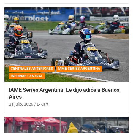
CENTRALES ANTERIORES
IAME SERIES ARGENTINA
INFORME CENTRAL
IAME Series Argentina: Le dijo adiós a Buenos
Aires
21 julio, 2026
E-Kart