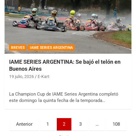
BREVES
IAME SERIES ARGENTINA
IAME SERIES ARGENTINA: Se bajó el telón en
Buenos Aires
19 julio, 2026
E-Kart
COBERTURA ESPECIAL DE E-KART.COM.AR
08/09-AGO
La Champion Cup de IAME Series Argentina completó
IAME SERIES ARGENTINA 6
este domingo la quinta fecha de la temporada…
Ramiro Tot (Asfalto)
Baradero (Buenos Aires)
KDO - F6
Paginación
Anterior
1
2
3
…
108
Ciudad de Trenque Lauquen (Asfalto)
Trenque Lauquen (Buenos Aires)
de