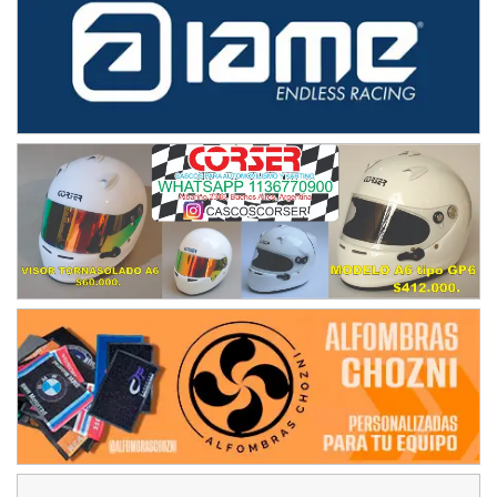
TUCUMANO - F5
Juan Navarro (Asfalto)
El Timbó (Tucumán)
COBERTURA ESPECIAL DE E-KART.COM.AR
08/09-AGO
IAME SERIES ARGENTINA 6
Ramiro Tot (Asfalto)
Baradero (Buenos Aires)
KDO - F6
Ciudad de Trenque Lauquen (Asfalto)
Trenque Lauquen (Buenos Aires)
ENTRERRIANO - F6 (POSTERGADA)
Parque de la Velocidad (Asfalto)
Villaguay (Entre Ríos)
VICTORIENSE - F7
El Cerro (Tierra)
Victoria (Entre Ríos)