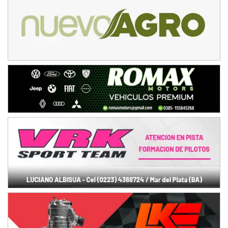
PATAGONICO - F6
Moto Club Reginense (Tierra)
Gral. E. Godoy (Río Negro)
CSK - F7
Juventud Unida (Tierra)
Humboldt (Santa Fe)
NORESTE SANTAFESINO - F6
Ciudad de Avellaneda (Asfalto)
Avellaneda (Santa Fe)
SUR SANTAFESINO - F4
José Samuel Sánchez (Tierra)
Rufino (Santa Fe)
TUCUMANO - F5
Juan Navarro (Asfalto)
El Timbó (Tucumán)