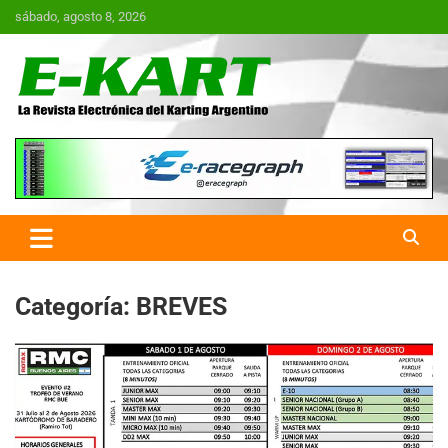
Saltar
sábado, agosto 8, 2026
al
contenido
E-Kart.com.ar | La Revista
Electrónica del Karting en
Argentina
Categoría:
BREVES