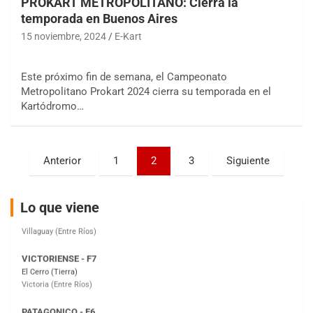
PROKART METROPOLITANO: Cierra la
temporada en Buenos Aires
COBERTURA ESPECIAL DE E-KART.COM.AR
08/09-AGO
15 noviembre, 2024
E-Kart
IAME SERIES ARGENTINA 6
Ramiro Tot (Asfalto)
Este próximo fin de semana, el Campeonato
Baradero (Buenos Aires)
Metropolitano Prokart 2024 cierra su temporada en el
Kartódromo…
KDO - F6
Ciudad de Trenque Lauquen (Asfalto)
Trenque Lauquen (Buenos Aires)
Paginación
Anterior
1
2
3
Siguiente
ENTRERRIANO - F6 (POSTERGADA)
de
Parque de la Velocidad (Asfalto)
Villaguay (Entre Ríos)
entradas
Lo que viene
VICTORIENSE - F7
El Cerro (Tierra)
Victoria (Entre Ríos)
PATAGONICO - F6
Moto Club Reginense (Tierra)
Gral. E. Godoy (Río Negro)