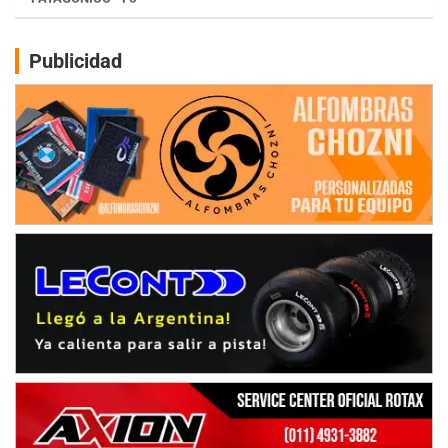
CSK - F7
Juventud Unida (Tierra)
Humboldt (Santa Fe)
Publicidad
NORESTE SANTAFESINO - F6
Ciudad de Avellaneda (Asfalto)
Avellaneda (Santa Fe)
SUR SANTAFESINO - F4
José Samuel Sánchez (Tierra)
Rufino (Santa Fe)
TUCUMANO - F5
Juan Navarro (Asfalto)
El Timbó (Tucumán)
COBERTURA ESPECIAL DE E-KART.COM.AR
08/09-AGO
IAME SERIES ARGENTINA 6
Ramiro Tot (Asfalto)
Baradero (Buenos Aires)
KDO - F6