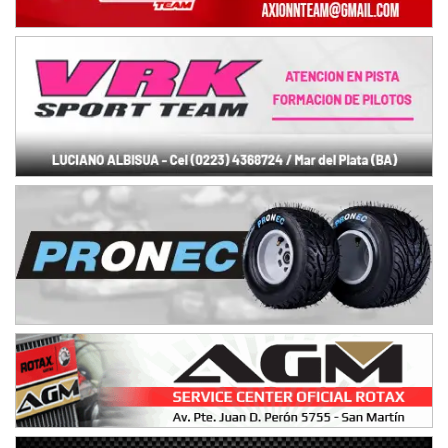
Ciudad de Trenque Lauquen (Asfalto)
Trenque Lauquen (Buenos Aires)
ENTRERRIANO - F6 (POSTERGADA)
Parque de la Velocidad (Asfalto)
Villaguay (Entre Ríos)
VICTORIENSE - F7
El Cerro (Tierra)
Victoria (Entre Ríos)
PATAGONICO - F6
Moto Club Reginense (Tierra)
Gral. E. Godoy (Río Negro)
CSK - F7
Juventud Unida (Tierra)
Humboldt (Santa Fe)
NORESTE SANTAFESINO - F6
Ciudad de Avellaneda (Asfalto)
Avellaneda (Santa Fe)