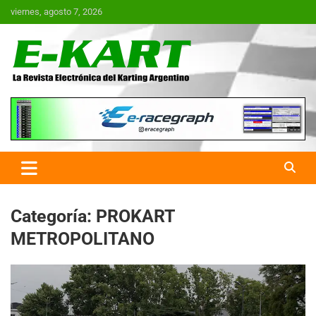
Saltar
viernes, agosto 7, 2026
al
contenido
E-Kart.com.ar | La Revista
Electrónica del Karting en
Argentina
Categoría:
PROKART
METROPOLITANO