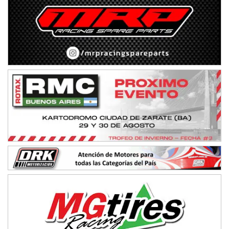
SUR SANTAFESINO - F4
José Samuel Sánchez (Tierra)
Rufino (Santa Fe)
TUCUMANO - F5
Juan Navarro (Asfalto)
El Timbó (Tucumán)