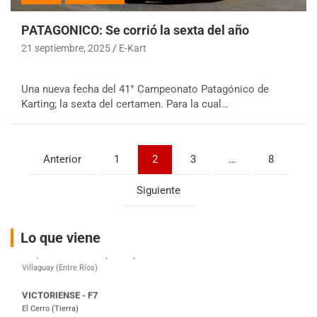
PATAGONICO: Se corrió la sexta del año
21 septiembre, 2025
E-Kart
COBERTURA ESPECIAL DE E-KART.COM.AR
08/09-AGO
Una nueva fecha del 41° Campeonato Patagónico de
IAME SERIES ARGENTINA 6
Karting; la sexta del certamen. Para la cual…
Ramiro Tot (Asfalto)
Baradero (Buenos Aires)
KDO - F6
Paginación
Anterior
1
2
3
…
8
Ciudad de Trenque Lauquen (Asfalto)
de
Trenque Lauquen (Buenos Aires)
Siguiente
entradas
ENTRERRIANO - F6 (POSTERGADA)
Parque de la Velocidad (Asfalto)
Villaguay (Entre Ríos)
Lo que viene
VICTORIENSE - F7
El Cerro (Tierra)
Victoria (Entre Ríos)
PATAGONICO - F6