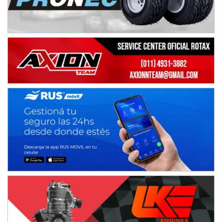
Baradero (Buenos Aires)
KDO - F6
Ciudad de Trenque Lauquen (Asfalto)
Trenque Lauquen (Buenos Aires)
ENTRERRIANO - F6 (POSTERGADA)
Parque de la Velocidad (Asfalto)
Villaguay (Entre Ríos)
VICTORIENSE - F7
El Cerro (Tierra)
Victoria (Entre Ríos)
PATAGONICO - F6
Moto Club Reginense (Tierra)
Gral. E. Godoy (Río Negro)
CSK - F7
Juventud Unida (Tierra)
Humboldt (Santa Fe)
NORESTE SANTAFESINO - F6