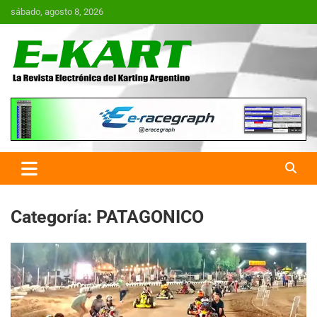
Saltar
sábado, agosto 8, 2026
al
contenido
E-Kart.com.ar | La Revista
Electrónica del Karting en
Argentina
Categoría:
PATAGONICO