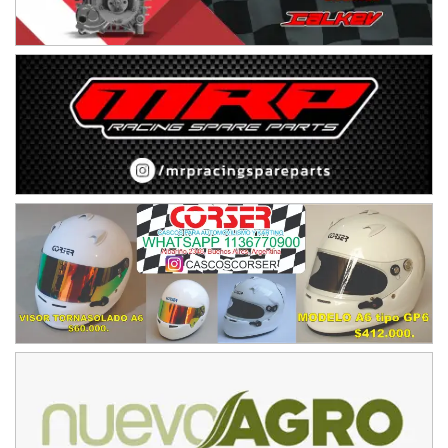
Ciudad de Avellaneda (Asfalto)
Avellaneda (Santa Fe)
SUR SANTAFESINO - F4
José Samuel Sánchez (Tierra)
Rufino (Santa Fe)
TUCUMANO - F5
Juan Navarro (Asfalto)
El Timbó (Tucumán)