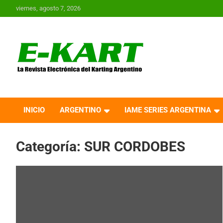
Saltar
viernes, agosto 7, 2026
al
contenido
E-Kart.com.ar | La
Revista Electrónica del
INICIO
ARGENTINO
IAME SERIES ARGENTINA
Karting en Argentina
Categoría:
SUR CORDOBES