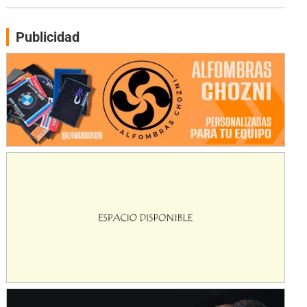
PATAGONICO - F6
Moto Club Reginense (Tierra)
Publicidad
Gral. E. Godoy (Río Negro)
CSK - F7
Juventud Unida (Tierra)
Humboldt (Santa Fe)
NORESTE SANTAFESINO - F6
Ciudad de Avellaneda (Asfalto)
Avellaneda (Santa Fe)
SUR SANTAFESINO - F4
José Samuel Sánchez (Tierra)
Rufino (Santa Fe)
TUCUMANO - F5
Juan Navarro (Asfalto)
El Timbó (Tucumán)
COBERTURA ESPECIAL DE E-KART.COM.AR
08/09-AGO