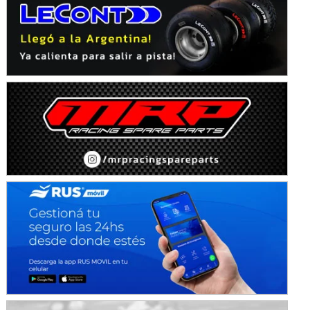
IAME SERIES ARGENTINA 6
Ramiro Tot (Asfalto)
Baradero (Buenos Aires)
KDO - F6
Ciudad de Trenque Lauquen (Asfalto)
Trenque Lauquen (Buenos Aires)
ENTRERRIANO - F6 (POSTERGADA)
Parque de la Velocidad (Asfalto)
Villaguay (Entre Ríos)
VICTORIENSE - F7
El Cerro (Tierra)
Victoria (Entre Ríos)
PATAGONICO - F6
Moto Club Reginense (Tierra)
Gral. E. Godoy (Río Negro)
CSK - F7
Juventud Unida (Tierra)
Humboldt (Santa Fe)