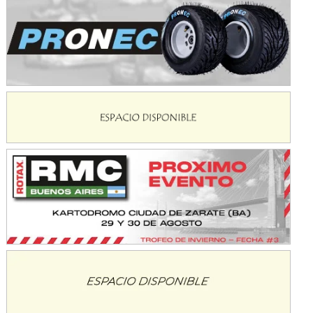
NORESTE SANTAFESINO - F6
Ciudad de Avellaneda (Asfalto)
Avellaneda (Santa Fe)
SUR SANTAFESINO - F4
José Samuel Sánchez (Tierra)
Rufino (Santa Fe)
TUCUMANO - F5
Juan Navarro (Asfalto)
El Timbó (Tucumán)