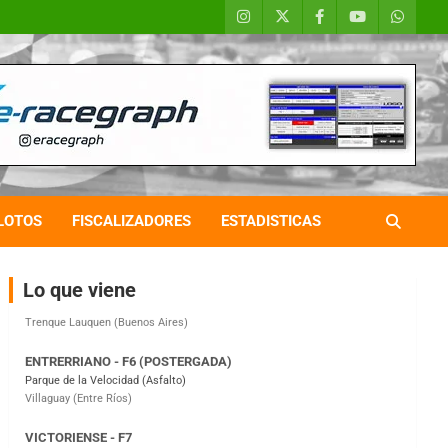
COBERTURA ESPECIAL DE E-KART.COM.AR
08/09-AGO
IAME SERIES ARGENTINA 6
Ramiro Tot (Asfalto)
Baradero (Buenos Aires)
LOTOS
FISCALIZADORES
ESTADISTICAS
KDO - F6
Ciudad de Trenque Lauquen (Asfalto)
Trenque Lauquen (Buenos Aires)
Lo que viene
ENTRERRIANO - F6 (POSTERGADA)
Parque de la Velocidad (Asfalto)
Villaguay (Entre Ríos)
VICTORIENSE - F7
El Cerro (Tierra)
Victoria (Entre Ríos)