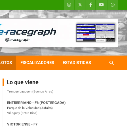
COBERTURA ESPECIAL DE E-KART.COM.AR
08/09-AGO
IAME SERIES ARGENTINA 6
Ramiro Tot (Asfalto)
Baradero (Buenos Aires)
KDO - F6
LOTOS
FISCALIZADORES
ESTADISTICAS
Ciudad de Trenque Lauquen (Asfalto)
Trenque Lauquen (Buenos Aires)
Lo que viene
ENTRERRIANO - F6 (POSTERGADA)
Parque de la Velocidad (Asfalto)
Villaguay (Entre Ríos)
VICTORIENSE - F7
El Cerro (Tierra)
Victoria (Entre Ríos)
PATAGONICO - F6