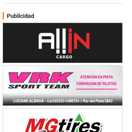
Moto Club Reginense (Tierra)
Gral. E. Godoy (Río Negro)
Publicidad
CSK - F7
Juventud Unida (Tierra)
Humboldt (Santa Fe)
NORESTE SANTAFESINO - F6
Ciudad de Avellaneda (Asfalto)
Avellaneda (Santa Fe)
SUR SANTAFESINO - F4
José Samuel Sánchez (Tierra)
Rufino (Santa Fe)
TUCUMANO - F5
Juan Navarro (Asfalto)
El Timbó (Tucumán)
COBERTURA ESPECIAL DE E-KART.COM.AR
08/09-AGO
IAME SERIES ARGENTINA 6