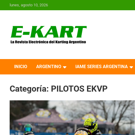
Saltar
lunes, agosto 10, 2026
al
contenido
E-Kart.com.ar | La
Revista Electrónica del
INICIO
ARGENTINO
IAME SERIES ARGENTINA
Karting en Argentina
Categoría:
PILOTOS EKVP