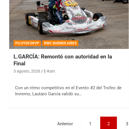
PILOTOS EKVP
RMC BUENOS AIRES
L.GARCÍA: Remontó con autoridad en la
Final
3 agosto, 2026
E-Kart
Con un ritmo competitivo en el Evento #2 del Trofeo de
Invierno, Lautaro García validó su…
Paginación
Anterior
1
2
3