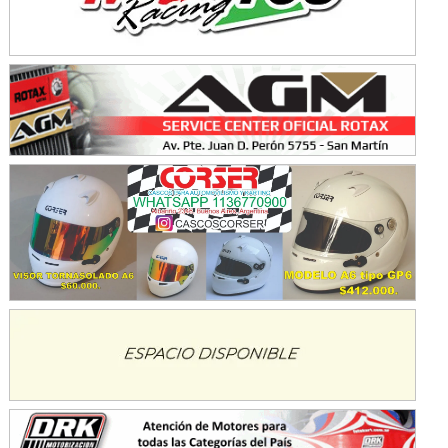
Ramiro Tot (Asfalto)
Baradero (Buenos Aires)
KDO - F6
Ciudad de Trenque Lauquen (Asfalto)
Trenque Lauquen (Buenos Aires)
ENTRERRIANO - F6 (POSTERGADA)
Parque de la Velocidad (Asfalto)
Villaguay (Entre Ríos)
VICTORIENSE - F7
El Cerro (Tierra)
Victoria (Entre Ríos)
PATAGONICO - F6
Moto Club Reginense (Tierra)
Gral. E. Godoy (Río Negro)
CSK - F7
Juventud Unida (Tierra)
Humboldt (Santa Fe)
NORESTE SANTAFESINO - F6