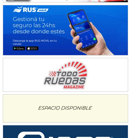
Ciudad de Avellaneda (Asfalto)
Avellaneda (Santa Fe)
SUR SANTAFESINO - F4
José Samuel Sánchez (Tierra)
Rufino (Santa Fe)
TUCUMANO - F5
Juan Navarro (Asfalto)
El Timbó (Tucumán)